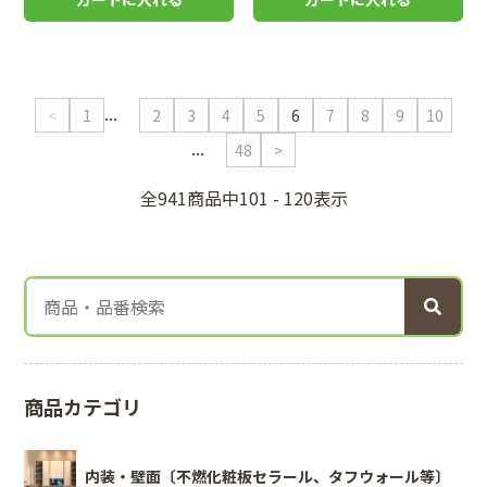
...
<
1
2
3
4
5
6
7
8
9
10
...
48
>
全941商品中101 - 120表示
商品カテゴリ
内装・壁面〔不燃化粧板セラール、タフウォール等〕