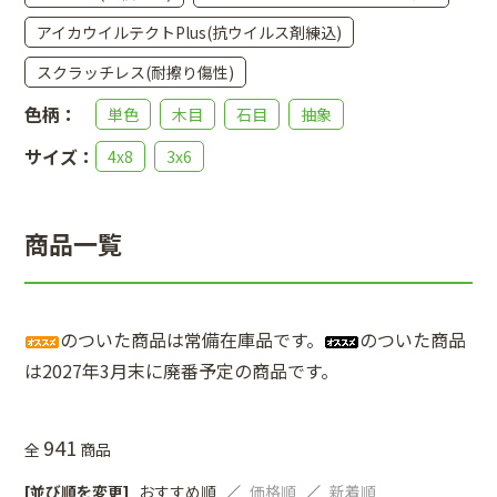
アイカウイルテクトPlus(抗ウイルス剤練込)
スクラッチレス(耐擦り傷性)
色柄：
単色
木目
石目
抽象
サイズ：
4x8
3x6
商品一覧
のついた商品は常備在庫品です。
のついた商品
は2027年3月末に廃番予定の商品です。
941
全
商品
[並び順を変更]
おすすめ順
価格順
新着順