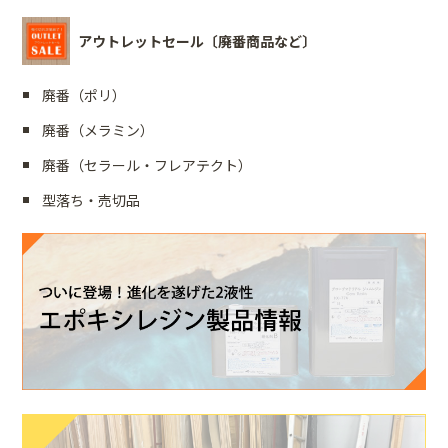
アウトレットセール〔廃番商品など〕
廃番（ポリ）
廃番（メラミン）
廃番（セラール・フレアテクト）
型落ち・売切品