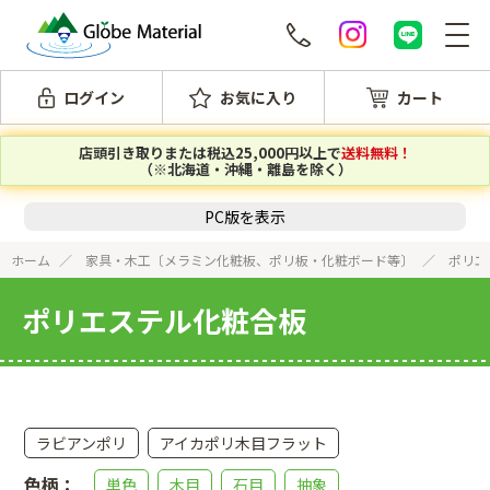
ログイン
お気に入り
カート
店頭引き取りまたは税込25,000円以上で
送料無料！
（※北海道・沖縄・離島を除く）
PC版を表示
ホーム
家具・木工〔メラミン化粧板、ポリ板・化粧ボード等〕
ポリエ
ポリエステル化粧合板
ラビアンポリ
アイカポリ木目フラット
色柄：
単色
木目
石目
抽象