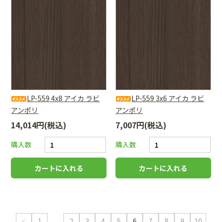
LP-559 4x8 アイカ ラビ
LP-559 3x6 アイカ ラビ
アンポリ
アンポリ
14,014円(税込)
7,007円(税込)
購入数
購入数
...
<
1
2
3
4
5
6
7
8
9
10