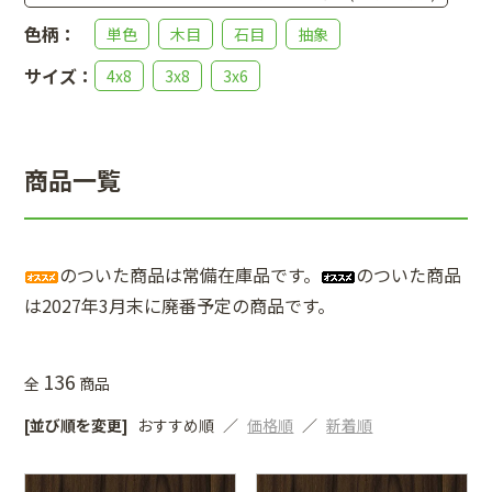
色柄：
単色
木目
石目
抽象
サイズ：
4x8
3x8
3x6
商品一覧
のついた商品は常備在庫品です。
のついた商品
は2027年3月末に廃番予定の商品です。
136
全
商品
[並び順を変更]
おすすめ順
価格順
新着順