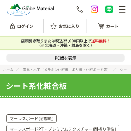
ログイン
お気に入り
カート
店頭引き取りまたは税込25,000円以上で
送料無料！
（※北海道・沖縄・離島を除く）
PC版を表示
ホーム
家具・木工〔メラミン化粧板、ポリ板・化粧ボード等〕
シート
シート系化粧合板
マーレスボード(耐摩耗)
マーレスボードPT・プレミアムテクスチャー(耐擦り傷性)