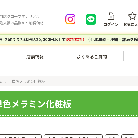
門店グローブマテリアル
最大級の品揃えと納得価格
ログイン
お気に入
引き取りまたは税込25,000円以上で
送料無料！
（※北海道・沖縄・離島を除
店舗情報
よくあるご質問
会員登録について
ご注文キ
内装・壁面〔不燃化粧板セラ
家具・木工〔メラミン化粧
ム
単色メラミン化粧板
ール、タフウォール等〕
板、ポリ板・化粧ボード等〕
ご注文の流れ
お支払い
単色メラミン化粧板
建築副資材〔接着剤、テー
対応エリア
グローブマテリアルオリジナ
配送につ
プ、ジョイナー等〕
ルアイテム
個人宅・現場配送について
配送料に
エポキシレジン〔エポキシレ
アウトレットセール〔廃番商
店頭引き取りについて
返品につ
ジン、着色トナー等〕
品など〕