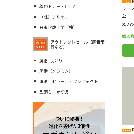
着色トナー・目止剤
ラー
ン
（株）アルテコ
8,7
日東化成工業（株）
購入
アウトレットセール〔廃番商
品など〕
廃番（ポリ）
廃番（メラミン）
廃番（セラール・フレアテクト）
型落ち・売切品