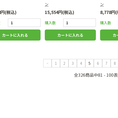
ン
ン
78円(税込)
15,554円(税込)
8,778円
数
購入数
購入数
<
1
2
3
4
5
6
7
8
全326商品中81 - 100