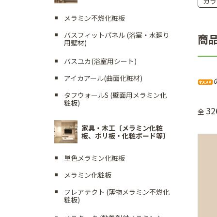
カラ
メラミン不燃化粧板
バスフィットパネル (浴室・水廻り
商
用壁材)
バスユカ(浴室用シート)
アイカアール(曲面化粧材)
タフウォールS (壁面用メラミン化
粧板)
32
全
家具・木工〔メラミン化粧
板、ポリ板・化粧ボード等〕
単色メラミン化粧板
メラミン化粧板
フレアテクト (薄物メラミン不燃化
粧板)