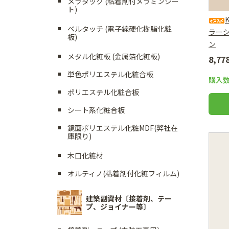
メラタック (粘着剤付メラミンシー
ト)
ベルタッチ (電子線硬化樹脂化粧
ラー
板)
ン
メタル化粧板 (金属箔化粧板)
8,7
単色ポリエステル化粧合板
購入
ポリエステル化粧合板
シート系化粧合板
鏡面ポリエステル化粧MDF(弊社在
庫限り)
木口化粧材
オルティノ(粘着剤付化粧フィルム)
建築副資材〔接着剤、テー
プ、ジョイナー等〕