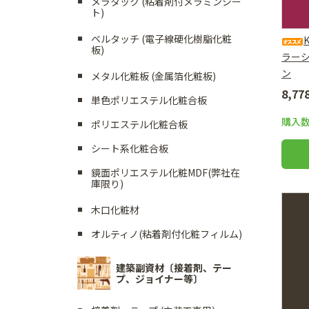
メラタック (粘着剤付メラミンシー
ト)
ベルタッチ (電子線硬化樹脂化粧
板)
ラー
ン
メタル化粧板 (金属箔化粧板)
8,7
単色ポリエステル化粧合板
購入
ポリエステル化粧合板
シート系化粧合板
鏡面ポリエステル化粧MDF(弊社在
庫限り)
木口化粧材
オルティノ(粘着剤付化粧フィルム)
建築副資材〔接着剤、テー
プ、ジョイナー等〕