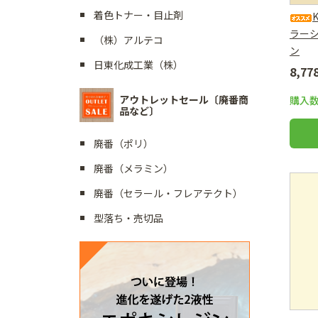
着色トナー・目止剤
ラー
（株）アルテコ
ン
日東化成工業（株）
8,7
アウトレットセール〔廃番商
購入
品など〕
廃番（ポリ）
廃番（メラミン）
廃番（セラール・フレアテクト）
型落ち・売切品