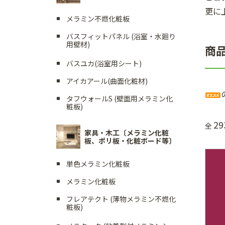
更に
メラミン不燃化粧板
バスフィットパネル (浴室・水廻り
用壁材)
商
バスユカ(浴室用シート)
アイカアール(曲面化粧材)
タフウォールS (壁面用メラミン化
粧板)
29
全
家具・木工〔メラミン化粧
板、ポリ板・化粧ボード等〕
単色メラミン化粧板
メラミン化粧板
フレアテクト (薄物メラミン不燃化
粧板)