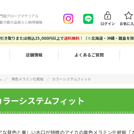
門店グローブマテリアル
最大級の品揃えと納得価格
ログイン
お気に入
引き取りまたは税込25,000円以上で
送料無料！
（※北海道・沖縄・離島を除
店舗情報
よくあるご質問
会員登録について
ご注文キ
内装・壁面〔不燃化粧板セラ
家具・木工〔メラミン化粧
ム
単色メラミン化粧板
カラーシステムフィット
ール、タフウォール等〕
板、ポリ板・化粧ボード等〕
ご注文の流れ
お支払い
カラーシステムフィット
建築副資材〔接着剤、テー
対応エリア
グローブマテリアルオリジナ
配送につ
プ、ジョイナー等〕
ルアイテム
個人宅・現場配送について
配送料に
エポキシレジン〔エポキシレ
アウトレットセール〔廃番商
店頭引き取りについて
返品につ
ジン、着色トナー等〕
品など〕
アな発色と美しい木口が特徴のアイカの単色メラミン化粧板「