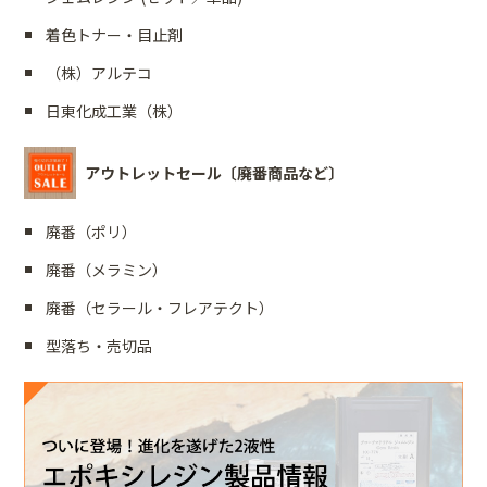
着色トナー・目止剤
（株）アルテコ
日東化成工業（株）
アウトレットセール〔廃番商品など〕
廃番（ポリ）
廃番（メラミン）
廃番（セラール・フレアテクト）
型落ち・売切品