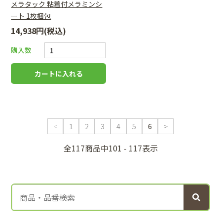
メラタック 粘着付メラミンシ
ート 1枚梱包
14,938円(税込)
購入数
<
1
2
3
4
5
6
>
全117商品中101 - 117表示