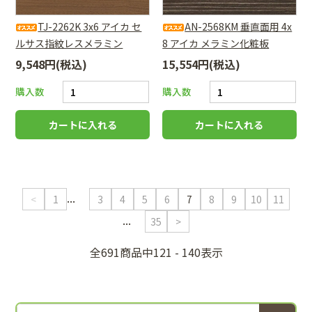
TJ-2262K 3x6 アイカ セ
AN-2568KM 垂直面用 4x
ルサス指紋レスメラミン
8 アイカ メラミン化粧板
9,548円(税込)
15,554円(税込)
購入数
購入数
...
<
1
3
4
5
6
7
8
9
10
11
...
35
>
全691商品中121 - 140表示