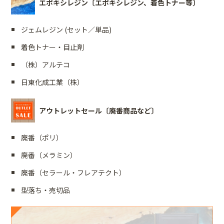
エポキシレジン〔エポキシレジン、着色トナー等〕
ジェムレジン (セット／単品)
着色トナー・目止剤
（株）アルテコ
日東化成工業（株）
アウトレットセール〔廃番商品など〕
廃番（ポリ）
廃番（メラミン）
廃番（セラール・フレアテクト）
型落ち・売切品