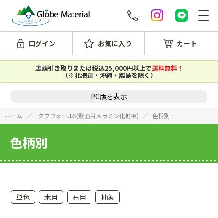
ログイン
お気に入り
カート
店頭引き取りまたは税込25,000円以上で
送料無料！
（※北海道・沖縄・離島を除く）
PC版を表示
ホーム
タフウォールS(壁面用メラミン化粧板)
色柄別
色柄別
単色
木目
石目
抽象