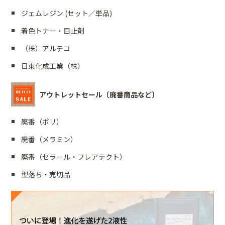
ジェムレジン (セット／単品)
着色トナー・目止剤
（株）アルテコ
日東化成工業（株）
アウトレットセール〔廃番商品など〕
廃番（ポリ）
廃番（メラミン）
廃番（セラール・フレアテクト）
型落ち・売切品