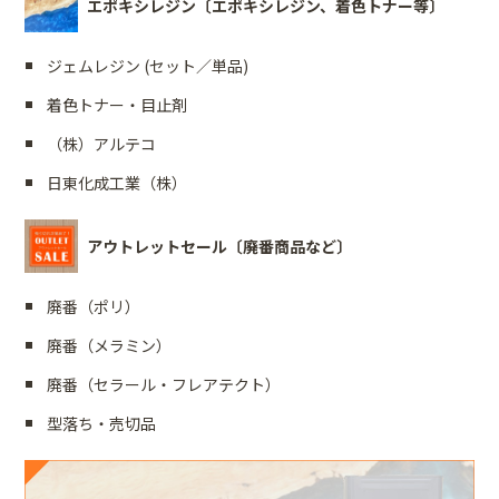
エポキシレジン〔エポキシレジン、着色トナー等〕
ジェムレジン (セット／単品)
着色トナー・目止剤
（株）アルテコ
日東化成工業（株）
アウトレットセール〔廃番商品など〕
廃番（ポリ）
廃番（メラミン）
廃番（セラール・フレアテクト）
型落ち・売切品