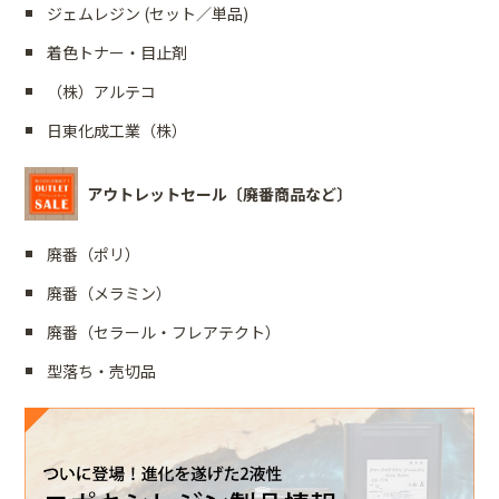
ジェムレジン (セット／単品)
着色トナー・目止剤
（株）アルテコ
日東化成工業（株）
アウトレットセール〔廃番商品など〕
廃番（ポリ）
廃番（メラミン）
廃番（セラール・フレアテクト）
型落ち・売切品