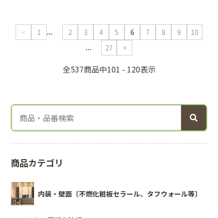
...
<
1
2
3
4
5
6
7
8
9
10
...
27
>
全537商品中101 - 120表示
商品カテゴリ
内装・壁面〔不燃化粧板セラール、タフウォール等〕