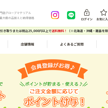
門店グローブマテリアル
最大級の品揃えと納得価格
ログイン
お気に入
引き取りまたは税込25,000円以上で
送料無料！
（※北海道・沖縄・離島を除
店舗情報
よくあるご質問
会員登録について
ご注文キ
内装・壁面〔不燃化粧板セラ
家具・木工〔メラミン化粧
ール、タフウォール等〕
板、ポリ板・化粧ボード等〕
ご注文の流れ
お支払い
建築副資材〔接着剤、テー
対応エリア
グローブマテリアルオリジナ
配送につ
プ、ジョイナー等〕
ルアイテム
個人宅・現場配送について
配送料に
エポキシレジン〔エポキシレ
アウトレットセール〔廃番商
店頭引き取りについて
返品につ
ジン、着色トナー等〕
品など〕