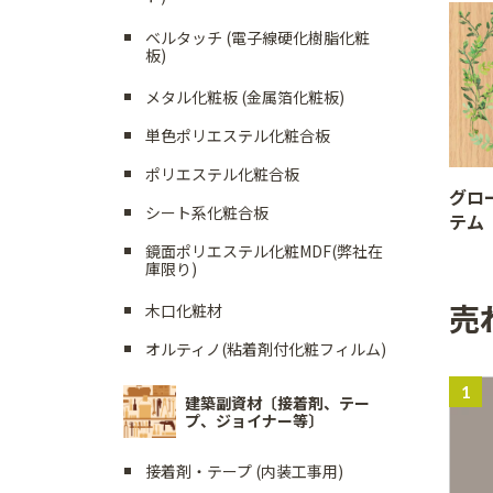
ベルタッチ (電子線硬化樹脂化粧
板)
メタル化粧板 (金属箔化粧板)
単色ポリエステル化粧合板
ポリエステル化粧合板
グロ
シート系化粧合板
テム
鏡面ポリエステル化粧MDF(弊社在
庫限り)
売
木口化粧材
オルティノ(粘着剤付化粧フィルム)
建築副資材〔接着剤、テー
プ、ジョイナー等〕
接着剤・テープ (内装工事用)