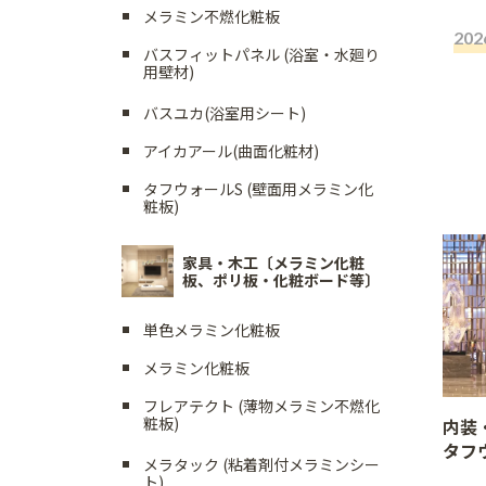
メラミン不燃化粧板
202
バスフィットパネル (浴室・水廻り
用壁材)
バスユカ(浴室用シート)
アイカアール(曲面化粧材)
タフウォールS (壁面用メラミン化
粧板)
家具・木工〔メラミン化粧
板、ポリ板・化粧ボード等〕
単色メラミン化粧板
メラミン化粧板
フレアテクト (薄物メラミン不燃化
粧板)
内装
タフ
メラタック (粘着剤付メラミンシー
ト)