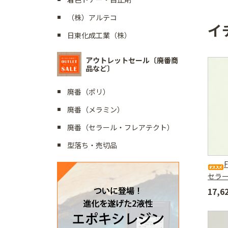
（株）アルテコ
イ
日東化成工業（株）
アウトレットセール〔廃番商
品など〕
廃番（ポリ）
廃番（メラミン）
廃番（セラール・フレアテクト）
型落ち・売切品
セラ
17,