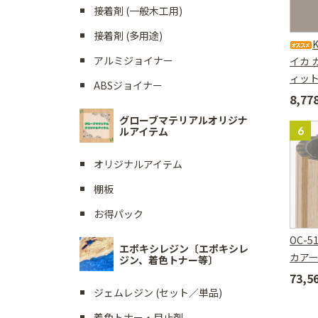
接着剤 (一般木工用)
接着剤 (多用途)
K
アルミジョイナー
イカ 
ィッ
ABSジョイナー
8,7
グローブマテリアルオリジナ
ルアイテム
オリジナルアイテム
棚板
お得パック
OC-5
エポキシレジン〔エポキシレ
カアー
ジン、着色トナー等〕
73,
ジェムレジン (セット／単品)
着色トナー・目止剤