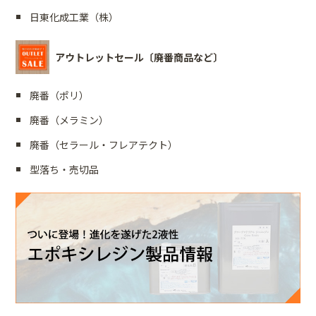
日東化成工業（株）
アウトレットセール〔廃番商品など〕
廃番（ポリ）
廃番（メラミン）
廃番（セラール・フレアテクト）
型落ち・売切品