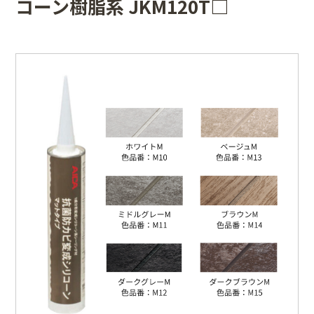
コーン樹脂系 JKM120T□