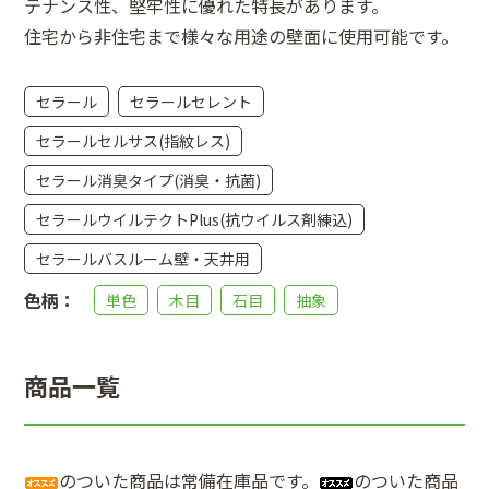
テナンス性、堅牢性に優れた特長があります。
住宅から非住宅まで様々な用途の壁面に使用可能です。
セラール
セラールセレント
セラールセルサス(指紋レス)
セラール消臭タイプ(消臭・抗菌)
セラールウイルテクトPlus(抗ウイルス剤練込)
セラールバスルーム壁・天井用
色柄：
単色
木目
石目
抽象
商品一覧
のついた商品は常備在庫品です。
のついた商品