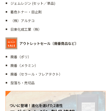
ジェムレジン (セット／単品)
着色トナー・目止剤
（株）アルテコ
日東化成工業（株）
アウトレットセール〔廃番商品など〕
廃番（ポリ）
廃番（メラミン）
廃番（セラール・フレアテクト）
型落ち・売切品