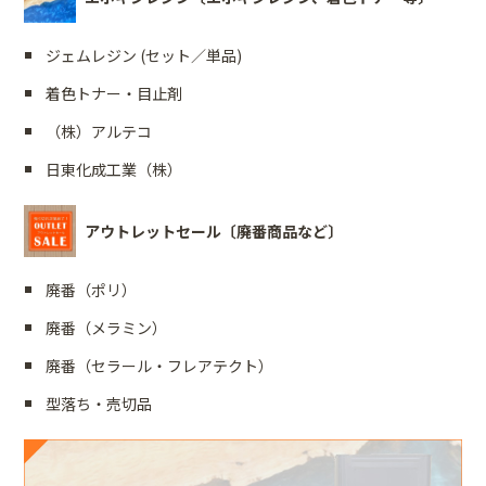
ジェムレジン (セット／単品)
着色トナー・目止剤
（株）アルテコ
日東化成工業（株）
アウトレットセール〔廃番商品など〕
廃番（ポリ）
廃番（メラミン）
廃番（セラール・フレアテクト）
型落ち・売切品