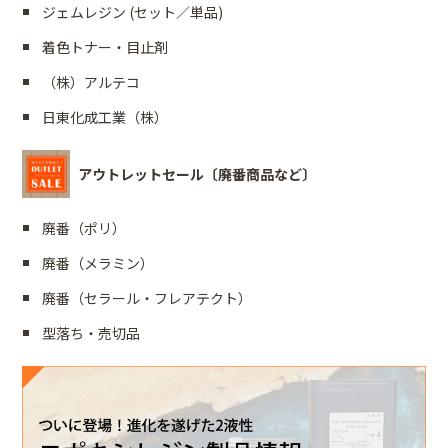
ジェムレジン (セット／単品)
着色トナー・目止剤
（株）アルテコ
日東化成工業（株）
アウトレットセール〔廃番商品など〕
廃番（ポリ）
廃番（メラミン）
廃番（セラール・フレアテクト）
型落ち・売切品