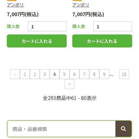
アンポリ
アンポリ
7,007円(税込)
7,007円(税込)
購入数
購入数
...
<
1
2
3
4
5
6
7
8
9
15
>
全293商品中61 - 80表示