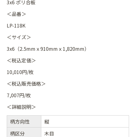
3x6 ポリ合板
＜品番＞
LP-118K
＜サイズ＞
3x6（2.5mmｘ910mmｘ1,820mm）
＜税込定価＞
10,010円/枚
＜税込販売価格＞
7,007円/枚
＜詳細説明＞
柄方向性
縦
柄区分
木目