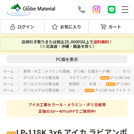
ログイン
お気に入り
カート
店頭引き取りまたは税込25,000円以上で
送料無料！
（※北海道・沖縄・離島を除く）
PC版を表示
ホーム
家具・木工〔メラミン化粧板、ポリ板・化粧ボード等〕
ポリエ
ホーム
ポリエステル化粧合板
ラビアンポリ
LP-118K 3
ホーム
ポリエステル化粧合板
色柄別
木目
LP-118K
ホーム
ポリエステル化粧合板
3x6
LP-118K 3x6 アイカ 
アイカ工業セラール・メラミン・ポリ合板等
定価の30～40％OFFでご提供中!
LP-118K 3x6 アイカ ラビアンポ