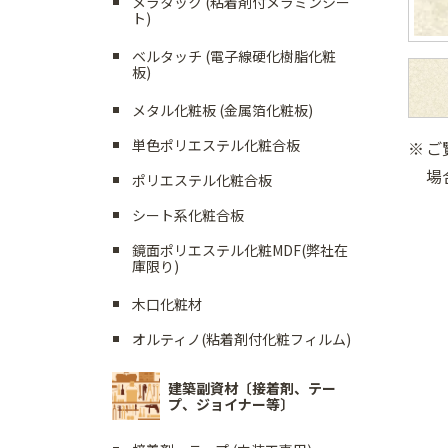
メラタック (粘着剤付メラミンシー
ト)
ベルタッチ (電子線硬化樹脂化粧
板)
メタル化粧板 (金属箔化粧板)
単色ポリエステル化粧合板
ご
場
ポリエステル化粧合板
シート系化粧合板
鏡面ポリエステル化粧MDF(弊社在
庫限り)
木口化粧材
オルティノ(粘着剤付化粧フィルム)
建築副資材〔接着剤、テー
プ、ジョイナー等〕