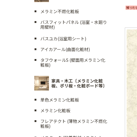
メラミン不燃化粧板
バスフィットパネル (浴室・水廻り
用壁材)
バスユカ(浴室用シート)
アイカアール(曲面化粧材)
タフウォールS (壁面用メラミン化
粧板)
家具・木工〔メラミン化粧
板、ポリ板・化粧ボード等〕
単色メラミン化粧板
メラミン化粧板
フレアテクト (薄物メラミン不燃化
粧板)