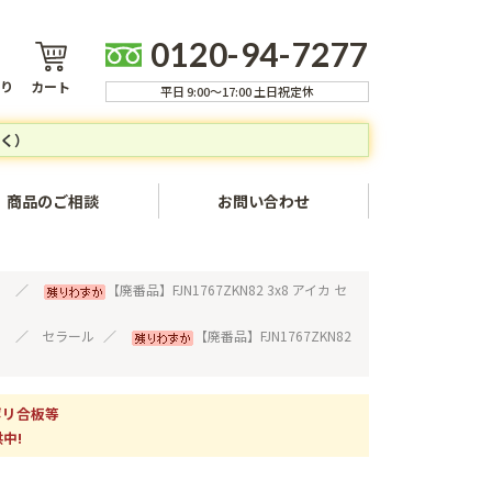
0120-94-7277
り
カート
平日 9:00～17:00 土日祝定休
く）
商品のご相談
お問い合わせ
ャンセルについて
）
【廃番品】FJN1767ZKN82 3x8 アイカ セ
方法
）
セラール
【廃番品】FJN1767ZKN82
いて
ついて
ポリ合板等
中!
いて