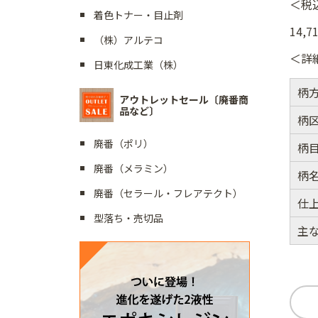
＜税
着色トナー・目止剤
14,7
（株）アルテコ
＜詳
日東化成工業（株）
柄
アウトレットセール〔廃番商
品など〕
柄
廃番（ポリ）
柄
廃番（メラミン）
柄
廃番（セラール・フレアテクト）
仕
型落ち・売切品
主