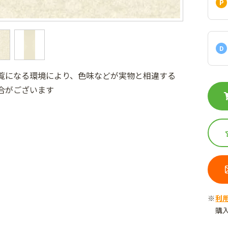
D
覧になる環境により、色味などが実物と相違する
合がございます
利
購