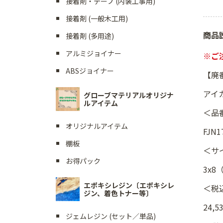
接着剤・テープ (内装工事用)
接着剤 (一般木工用)
商品
接着剤 (多用途)
アルミジョイナー
※ご
ABSジョイナー
【廃
アイカ
グローブマテリアルオリジナ
ルアイテム
＜品
オリジナルアイテム
FJN1
棚板
＜サ
お得パック
3x8
エポキシレジン〔エポキシレ
＜税
ジン、着色トナー等〕
24,5
ジェムレジン (セット／単品)