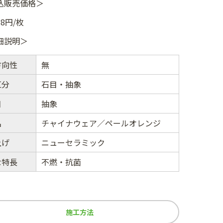
込販売価格＞
18円/枚
細説明＞
方向性
無
区分
石目・抽象
目
抽象
名
チャイナウェア／ペールオレンジ
上げ
ニューセラミック
な特長
不燃・抗菌
施工方法