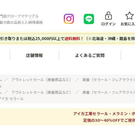
門店グローブマテリアル
最大級の品揃えと納得価格
ログイン
お気に入
引き取りまたは税込25,000円以上で
送料無料！
（※北海道・沖縄・離島を除
店舗情報
よくあるご質問
会員登録について
ご注文キ
内装・壁面〔不燃化粧板セラ
家具・木工〔メラミン化粧
ム
アウトレットセール〔廃番商品など〕
廃番（セラール・フレアテクト
ール、タフウォール等〕
板、ポリ板・化粧ボード等〕
ル
ご注文の流れ
お支払い
ム
アウトレットセール〔廃番商品など〕
廃番（セラール・フレアテクト
 アイカ セラール
建築副資材〔接着剤、テー
対応エリア
グローブマテリアルオリジナ
配送につ
プ、ジョイナー等〕
ルアイテム
個人宅・現場配送について
配送料に
アイカ工業セラール・メラミン・
定価の30～40％OFFでご提供
エポキシレジン〔エポキシレ
アウトレットセール〔廃番商
店頭引き取りについて
返品につ
ジン、着色トナー等〕
品など〕