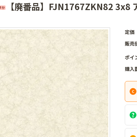
【廃番品】FJN1767ZKN82 3x
定価
販売
ポイ
購入