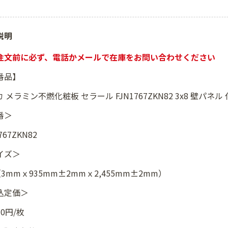
説明
注文前に必ず、電話かメールで在庫をお問い合わせください
番品】
 メラミン不燃化粧板 セラール FJN1767ZKN82 3x8 壁パネ
番＞
767ZKN82
イズ＞
（3mmｘ935mm±2mmｘ2,455mm±2mm）
込定価＞
30円/枚