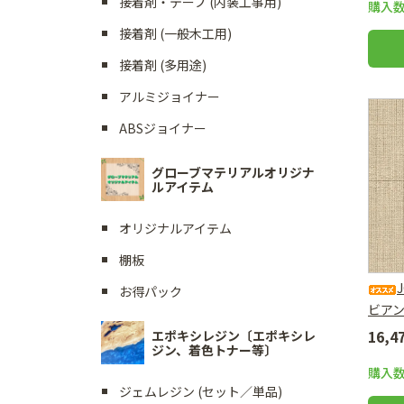
接着剤・テープ (内装工事用)
購入
接着剤 (一般木工用)
接着剤 (多用途)
アルミジョイナー
ABSジョイナー
グローブマテリアルオリジナ
ルアイテム
オリジナルアイテム
棚板
お得パック
ビア
16,
エポキシレジン〔エポキシレ
ジン、着色トナー等〕
購入
ジェムレジン (セット／単品)