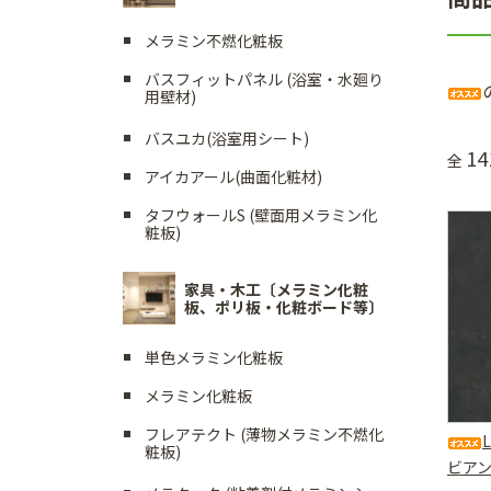
メラミン不燃化粧板
バスフィットパネル (浴室・水廻り
用壁材)
バスユカ(浴室用シート)
14
全
アイカアール(曲面化粧材)
タフウォールS (壁面用メラミン化
粧板)
家具・木工〔メラミン化粧
板、ポリ板・化粧ボード等〕
単色メラミン化粧板
メラミン化粧板
フレアテクト (薄物メラミン不燃化
粧板)
ビア