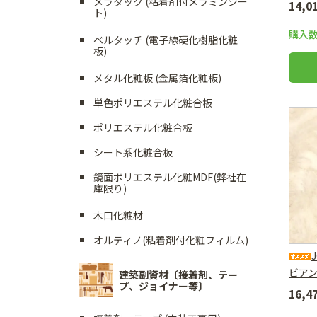
メラタック (粘着剤付メラミンシー
14,
ト)
購入
ベルタッチ (電子線硬化樹脂化粧
板)
メタル化粧板 (金属箔化粧板)
単色ポリエステル化粧合板
ポリエステル化粧合板
シート系化粧合板
鏡面ポリエステル化粧MDF(弊社在
庫限り)
木口化粧材
オルティノ(粘着剤付化粧フィルム)
ビア
建築副資材〔接着剤、テー
プ、ジョイナー等〕
16,