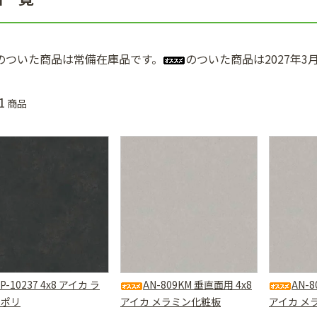
のついた商品は常備在庫品です。
のついた商品は2027年
1
商品
LP-10237 4x8 アイカ ラ
AN-809KM 垂直面用 4x8
AN-
ンポリ
アイカ メラミン化粧板
アイカ メ