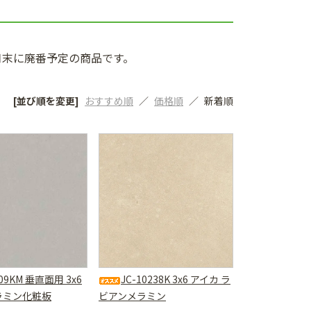
3月末に廃番予定の商品です。
[並び順を変更]
おすすめ順
価格順
新着順
809KM 垂直面用 3x6
JC-10238K 3x6 アイカ ラ
ラミン化粧板
ビアンメラミン