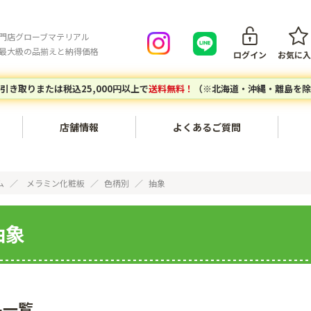
門店グローブマテリアル
最大級の品揃えと納得価格
ログイン
お気に入
引き取りまたは税込25,000円以上で
送料無料！
（※北海道・沖縄・離島を除
店舗情報
よくあるご質問
会員登録について
ご注文キ
内装・壁面〔不燃化粧板セラ
家具・木工〔メラミン化粧
ム
メラミン化粧板
色柄別
抽象
ール、タフウォール等〕
板、ポリ板・化粧ボード等〕
ご注文の流れ
お支払い
抽象
建築副資材〔接着剤、テー
対応エリア
グローブマテリアルオリジナ
配送につ
プ、ジョイナー等〕
ルアイテム
個人宅・現場配送について
配送料に
エポキシレジン〔エポキシレ
アウトレットセール〔廃番商
店頭引き取りについて
返品につ
ジン、着色トナー等〕
品など〕
品一覧