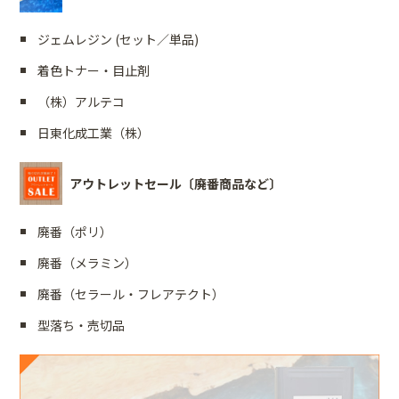
ジェムレジン (セット／単品)
着色トナー・目止剤
（株）アルテコ
日東化成工業（株）
アウトレットセール〔廃番商品など〕
廃番（ポリ）
廃番（メラミン）
廃番（セラール・フレアテクト）
型落ち・売切品