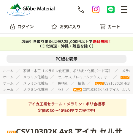
ログイン
お気に入り
カート
店頭引き取りまたは税込25,000円以上で
送料無料！
（※北海道・沖縄・離島を除く）
PC版を表示
ホーム
家具・木工〔メラミン化粧板、ポリ板・化粧ボード等〕
メラミ
ホーム
メラミン化粧板
セルサスプレミアムテクスチャー
C
ホーム
メラミン化粧板
色柄別
抽象
CSY10302K 
ホーム
メラミン化粧板
4x8
CSY10302K 4x8 アイカ
アイカ工業セラール・メラミン・ポリ合板等
定価の30～40％OFFでご提供中!
CSY10302K 4x8 アイカ セルサ