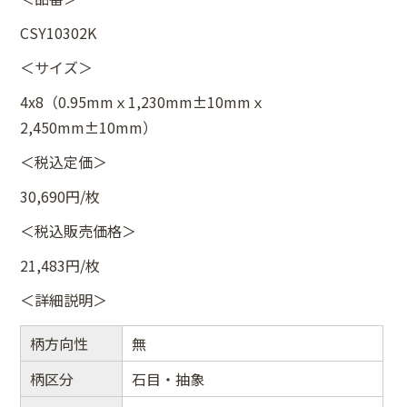
CSY10302K
＜サイズ＞
4x8（0.95mmｘ1,230mm±10mmｘ
2,450mm±10mm）
＜税込定価＞
30,690円/枚
＜税込販売価格＞
21,483円/枚
＜詳細説明＞
柄方向性
無
柄区分
石目・抽象