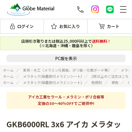
ログイン
お気に入り
カート
店頭引き取りまたは税込25,000円以上で
送料無料！
（※北海道・沖縄・離島を除く）
PC版を表示
ホーム
家具・木工〔メラミン化粧板、ポリ板・化粧ボード等〕
メラタ
ホーム
メラタック(粘着剤付メラミンシート)
2枚以上のご注文はこち
ホーム
メラタック(粘着剤付メラミンシート)
色柄別
単色
G
アイカ工業セラール・メラミン・ポリ合板等
定価の30～40％OFFでご提供中!
GKB6000RL 3x6 アイカ メラタッ