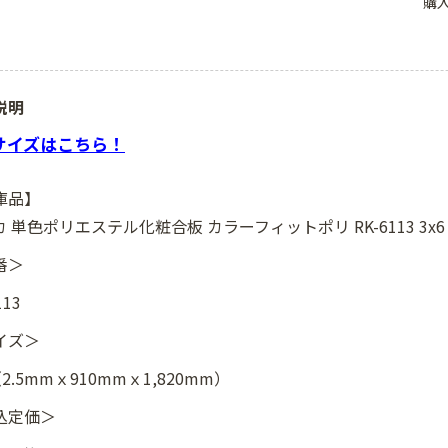
購
説明
8サイズはこちら！
庫品】
 単色ポリエステル化粧合板 カラーフィットポリ RK-6113 3x
番＞
113
イズ＞
（2.5mmｘ910mmｘ1,820mm）
込定価＞