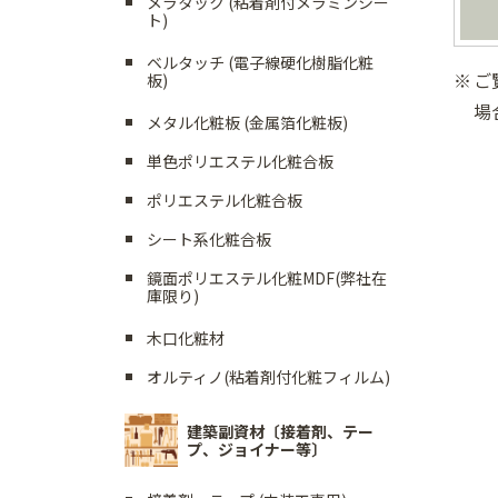
メラタック (粘着剤付メラミンシー
ト)
ベルタッチ (電子線硬化樹脂化粧
ご
板)
場
メタル化粧板 (金属箔化粧板)
単色ポリエステル化粧合板
ポリエステル化粧合板
シート系化粧合板
鏡面ポリエステル化粧MDF(弊社在
庫限り)
木口化粧材
オルティノ(粘着剤付化粧フィルム)
建築副資材〔接着剤、テー
プ、ジョイナー等〕