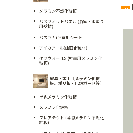
メラミン不燃化粧板
バスフィットパネル (浴室・水廻り
用壁材)
バスユカ(浴室用シート)
アイカアール(曲面化粧材)
タフウォールS (壁面用メラミン化
粧板)
家具・木工〔メラミン化粧
板、ポリ板・化粧ボード等〕
単色メラミン化粧板
メラミン化粧板
フレアテクト (薄物メラミン不燃化
粧板)