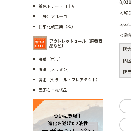
8,03
着色トナー・目止剤
＜税
（株）アルテコ
5,62
日東化成工業（株）
＜詳
アウトレットセール〔廃番商
品など〕
柄
廃番（ポリ）
柄
廃番（メラミン）
柄
廃番（セラール・フレアテクト）
型落ち・売切品