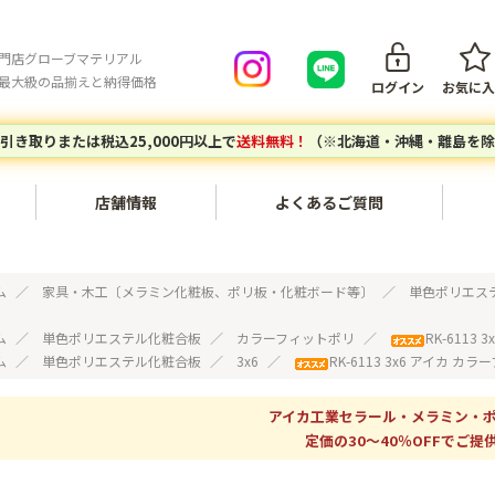
門店グローブマテリアル
最大級の品揃えと納得価格
ログイン
お気に入
引き取りまたは税込25,000円以上で
送料無料！
（※北海道・沖縄・離島を除
店舗情報
よくあるご質問
会員登録について
ご注文キ
内装・壁面〔不燃化粧板セラ
家具・木工〔メラミン化粧
ム
家具・木工〔メラミン化粧板、ポリ板・化粧ボード等〕
単色ポリエス
ール、タフウォール等〕
板、ポリ板・化粧ボード等〕
ご注文の流れ
お支払い
ム
単色ポリエステル化粧合板
カラーフィットポリ
RK-6113
ム
単色ポリエステル化粧合板
3x6
RK-6113 3x6 アイカ カ
建築副資材〔接着剤、テー
対応エリア
グローブマテリアルオリジナ
配送につ
プ、ジョイナー等〕
ルアイテム
個人宅・現場配送について
配送料に
アイカ工業セラール・メラミン・
定価の30～40％OFFでご提供
エポキシレジン〔エポキシレ
アウトレットセール〔廃番商
店頭引き取りについて
返品につ
ジン、着色トナー等〕
品など〕