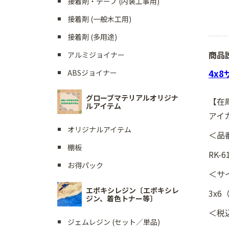
接着剤・テープ (内装工事用)
接着剤 (一般木工用)
接着剤 (多用途)
商品
アルミジョイナー
4x
ABSジョイナー
グローブマテリアルオリジナ
【在
ルアイテム
アイカ
オリジナルアイテム
＜品
棚板
RK-6
お得パック
＜サ
エポキシレジン〔エポキシレ
3x6
ジン、着色トナー等〕
＜税
ジェムレジン (セット／単品)