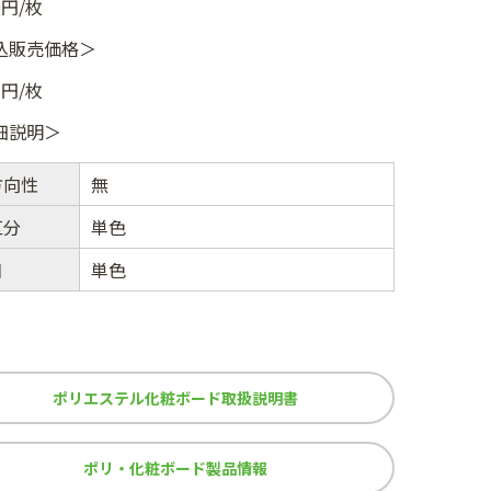
0円/枚
込販売価格＞
1円/枚
細説明＞
方向性
無
区分
単色
目
単色
ポリエステル化粧ボード取扱説明書
ポリ・化粧ボード製品情報