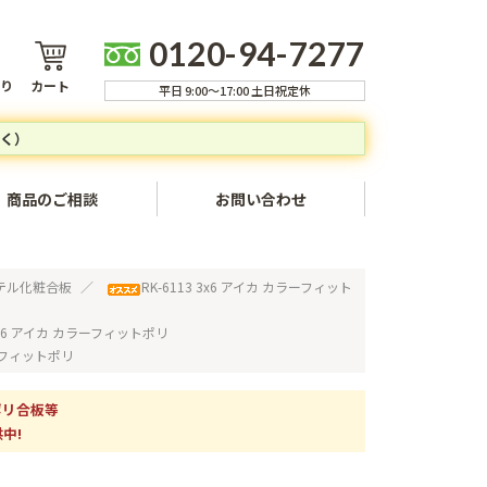
0120-94-7277
り
カート
平日 9:00～17:00 土日祝定休
く）
商品のご相談
お問い合わせ
ャンセルについて
テル化粧合板
RK-6113 3x6 アイカ カラーフィット
方法
 3x6 アイカ カラーフィットポリ
ラーフィットポリ
いて
ついて
ポリ合板等
中!
いて