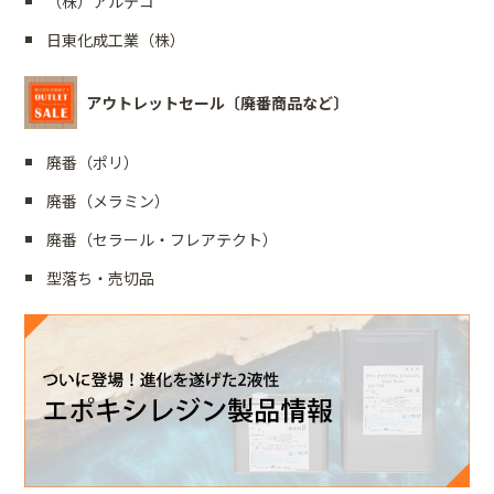
（株）アルテコ
日東化成工業（株）
アウトレットセール〔廃番商品など〕
廃番（ポリ）
廃番（メラミン）
廃番（セラール・フレアテクト）
型落ち・売切品