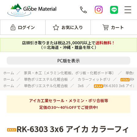
ログイン
お気に入り
カート
店頭引き取りまたは税込25,000円以上で
送料無料！
（※北海道・沖縄・離島を除く）
PC版を表示
ホーム
家具・木工〔メラミン化粧板、ポリ板・化粧ボード等〕
単色ポ
ホーム
単色ポリエステル化粧合板
カラーフィットポリ
RK
ホーム
単色ポリエステル化粧合板
3x6
RK-6303 3x6 
アイカ工業セラール・メラミン・ポリ合板等
定価の30～40％OFFでご提供中!
RK-6303 3x6 アイカ カラーフィ