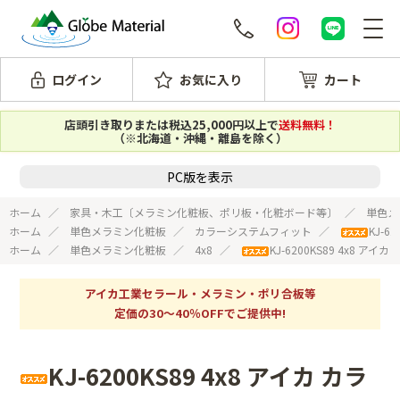
ログイン
お気に入り
カート
店頭引き取りまたは税込25,000円以上で
送料無料！
（※北海道・沖縄・離島を除く）
PC版を表示
ホーム
家具・木工〔メラミン化粧板、ポリ板・化粧ボード等〕
単色メ
ホーム
単色メラミン化粧板
カラーシステムフィット
KJ-
ホーム
単色メラミン化粧板
4x8
KJ-6200KS89 4x8 
アイカ工業セラール・メラミン・ポリ合板等
定価の30～40％OFFでご提供中!
KJ-6200KS89 4x8 アイカ カラ