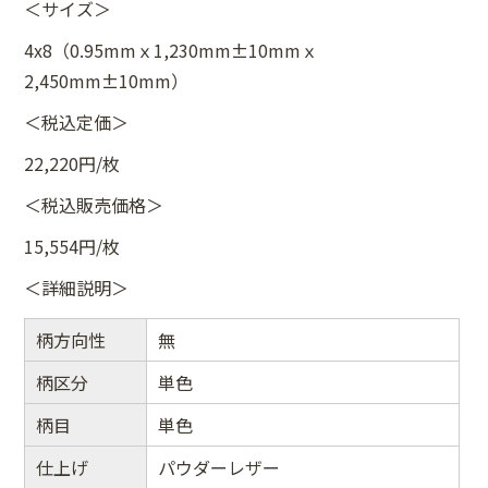
＜サイズ＞
4x8（0.95mmｘ1,230mm±10mmｘ
2,450mm±10mm）
＜税込定価＞
22,220円/枚
＜税込販売価格＞
15,554円/枚
＜詳細説明＞
柄方向性
無
柄区分
単色
柄目
単色
仕上げ
パウダーレザー