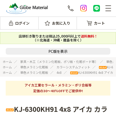
ログイン
お気に入り
カート
店頭引き取りまたは税込25,000円以上で
送料無料！
（※北海道・沖縄・離島を除く）
PC版を表示
ホーム
家具・木工〔メラミン化粧板、ポリ板・化粧ボード等〕
単色メ
ホーム
単色メラミン化粧板
カラーシステムフィット
KJ-
ホーム
単色メラミン化粧板
4x8
KJ-6300KH91 4x8 
アイカ工業セラール・メラミン・ポリ合板等
定価の30～40％OFFでご提供中!
KJ-6300KH91 4x8 アイカ カラ