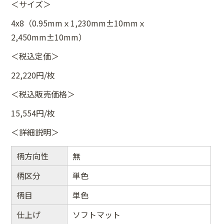
＜サイズ＞
4x8（0.95mmｘ1,230mm±10mmｘ
2,450mm±10mm）
＜税込定価＞
22,220円/枚
＜税込販売価格＞
15,554円/枚
＜詳細説明＞
柄方向性
無
柄区分
単色
柄目
単色
仕上げ
ソフトマット