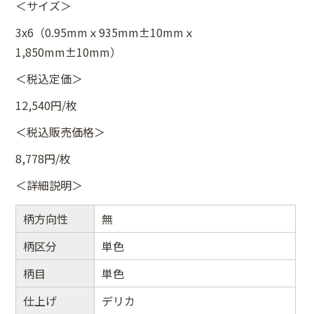
＜サイズ＞
3x6（0.95mmｘ935mm±10mmｘ
1,850mm±10mm）
＜税込定価＞
12,540円/枚
＜税込販売価格＞
8,778円/枚
＜詳細説明＞
柄方向性
無
柄区分
単色
柄目
単色
仕上げ
デリカ