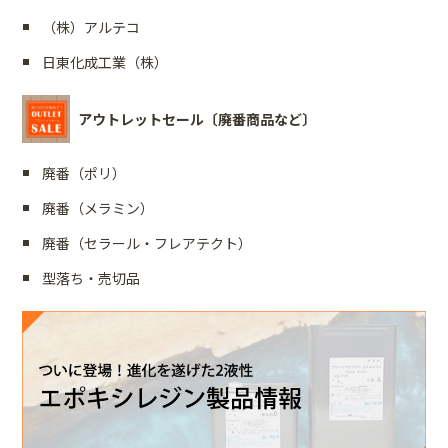
（株）アルテコ
日東化成工業（株）
アウトレットセール〔廃番商品など〕
廃番（ポリ）
廃番（メラミン）
廃番（セラール・フレアテクト）
型落ち・売切品