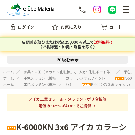
ログイン
お気に入り
カート
店頭引き取りまたは税込25,000円以上で
送料無料！
（※北海道・沖縄・離島を除く）
PC版を表示
ホーム
家具・木工〔メラミン化粧板、ポリ板・化粧ボード等〕
単色メ
ホーム
単色メラミン化粧板
カラーシステムフィット
K-6
ホーム
単色メラミン化粧板
3x6
K-6000KN 3x6 アイ
アイカ工業セラール・メラミン・ポリ合板等
定価の30～40％OFFでご提供中!
K-6000KN 3x6 アイカ カラーシ