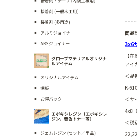
接着剤・テープ (内装工事用)
接着剤 (一般木工用)
接着剤 (多用途)
商品
アルミジョイナー
3x
ABSジョイナー
【在
グローブマテリアルオリジナ
ルアイテム
アイカ
＜品
オリジナルアイテム
K-61
棚板
＜サ
お得パック
4x8
エポキシレジン〔エポキシレ
ジン、着色トナー等〕
＜税
ジェムレジン (セット／単品)
22,2