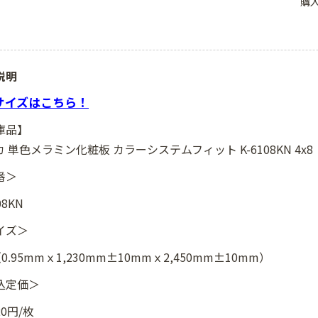
購
説明
6サイズはこちら！
庫品】
 単色メラミン化粧板 カラーシステムフィット K-6108KN 4x8
番＞
08KN
イズ＞
（0.95mmｘ1,230mm±10mmｘ2,450mm±10mm）
込定価＞
20円/枚