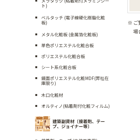
メラタック (粘着剤付メラミンシー
ト)
ベルタッチ (電子線硬化樹脂化粧
ご
板)
場
メタル化粧板 (金属箔化粧板)
単色ポリエステル化粧合板
ポリエステル化粧合板
シート系化粧合板
鏡面ポリエステル化粧MDF(弊社在
庫限り)
木口化粧材
オルティノ(粘着剤付化粧フィルム)
建築副資材〔接着剤、テー
プ、ジョイナー等〕