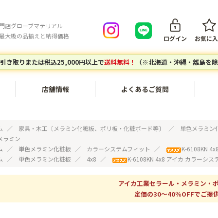
門店グローブマテリアル
最大級の品揃えと納得価格
ログイン
お気に入
引き取りまたは税込25,000円以上で
送料無料！
（※北海道・沖縄・離島を除
店舗情報
よくあるご質問
会員登録について
ご注文キ
内装・壁面〔不燃化粧板セラ
家具・木工〔メラミン化粧
ム
家具・木工〔メラミン化粧板、ポリ板・化粧ボード等〕
単色メラミン
ール、タフウォール等〕
板、ポリ板・化粧ボード等〕
メラミン
ご注文の流れ
お支払い
ム
単色メラミン化粧板
カラーシステムフィット
K-6108KN
ム
単色メラミン化粧板
4x8
K-6108KN 4x8 アイカ カラー
建築副資材〔接着剤、テー
対応エリア
グローブマテリアルオリジナ
配送につ
プ、ジョイナー等〕
ルアイテム
個人宅・現場配送について
配送料に
アイカ工業セラール・メラミン・
定価の30～40％OFFでご提供
エポキシレジン〔エポキシレ
アウトレットセール〔廃番商
店頭引き取りについて
返品につ
ジン、着色トナー等〕
品など〕