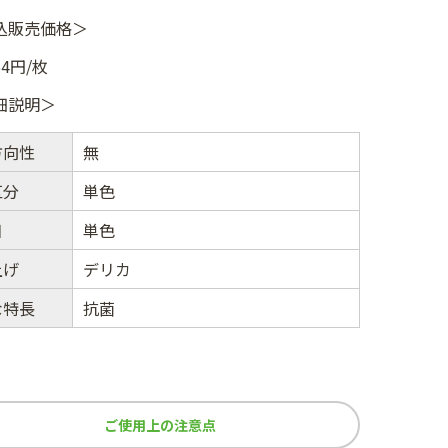
込販売価格＞
54円/枚
細説明＞
方向性
無
区分
単色
目
単色
上げ
デリカ
な特長
抗菌
ご使用上の注意点