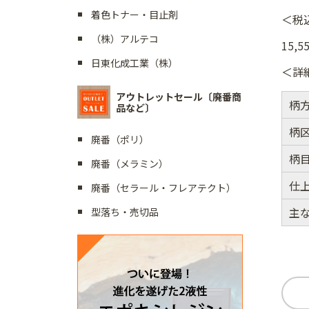
着色トナー・目止剤
＜税
（株）アルテコ
15,5
日東化成工業（株）
＜詳
アウトレットセール〔廃番商
柄
品など〕
柄
廃番（ポリ）
柄
廃番（メラミン）
仕
廃番（セラール・フレアテクト）
主
型落ち・売切品