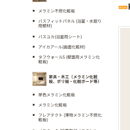
メラミン不燃化粧板
バスフィットパネル (浴室・水廻り
用壁材)
バスユカ(浴室用シート)
アイカアール(曲面化粧材)
タフウォールS (壁面用メラミン化
粧板)
家具・木工〔メラミン化粧
板、ポリ板・化粧ボード等〕
単色メラミン化粧板
メラミン化粧板
フレアテクト (薄物メラミン不燃化
粧板)