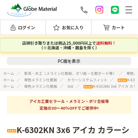
ログイン
お気に入り
カート
店頭引き取りまたは税込25,000円以上で
送料無料！
（※北海道・沖縄・離島を除く）
PC版を表示
ホーム
家具・木工〔メラミン化粧板、ポリ板・化粧ボード等〕
単色メ
ホーム
単色メラミン化粧板
カラーシステムフィット
K-6
ホーム
単色メラミン化粧板
3x6
K-6302KN 3x6 アイ
アイカ工業セラール・メラミン・ポリ合板等
定価の30～40％OFFでご提供中!
K-6302KN 3x6 アイカ カラーシ