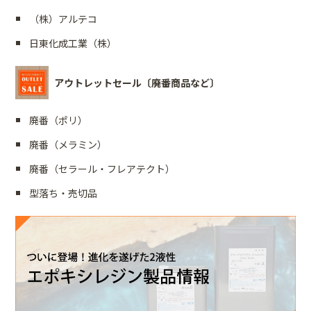
（株）アルテコ
日東化成工業（株）
アウトレットセール〔廃番商品など〕
廃番（ポリ）
廃番（メラミン）
廃番（セラール・フレアテクト）
型落ち・売切品