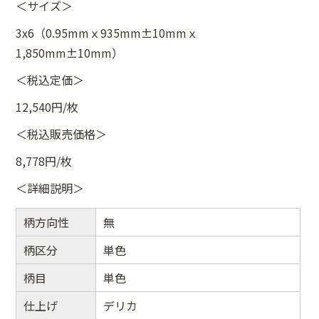
＜サイズ＞
3x6（0.95mmｘ935mm±10mmｘ
1,850mm±10mm）
＜税込定価＞
12,540円/枚
＜税込販売価格＞
8,778円/枚
＜詳細説明＞
柄方向性
無
柄区分
単色
柄目
単色
仕上げ
デリカ