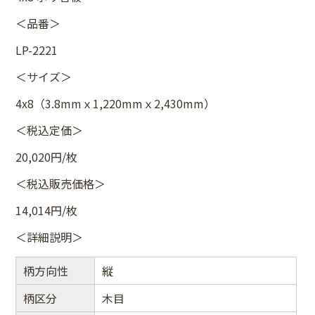
＜品番＞
LP-2221
＜サイズ＞
4x8（3.8mmｘ1,220mmｘ2,430mm）
＜税込定価＞
20,020円/枚
＜税込販売価格＞
14,014円/枚
＜詳細説明＞
柄方向性
縦
柄区分
木目