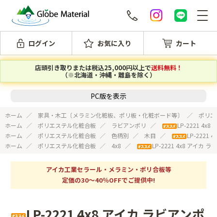
ログイン
お気に入り
カート
店頭引き取りまたは税込25,000円以上で
送料無料！
（※北海道・沖縄・離島を除く）
PC版を表示
ホーム
家具・木工〔メラミン化粧板、ポリ板・化粧ボード等〕
ポリエ
ホーム
ポリエステル化粧合板
ラビアンポリ
LP-2221 4
ホーム
ポリエステル化粧合板
色柄別
木目
LP-2221
ホーム
ポリエステル化粧合板
4x8
LP-2221 4x8 アイカ 
アイカ工業セラール・メラミン・ポリ合板等
定価の30～40％OFFでご提供中!
LP-2221 4x8 アイカ ラビアンポ