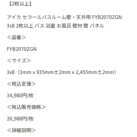
【2枚以上】
アイカ セラールバスルーム壁・天井用 FYB2070ZGN
3x8 2枚以上 バス 浴室 お風呂 壁材 壁 パネル
＜品番＞
FYB2070ZGN
＜サイズ＞
3x8（3mmｘ935mm±2mmｘ2,455mm±2mm）
＜税込定価＞
34,980円/枚
＜税込販売価格＞
20,988円/枚
＜詳細説明＞