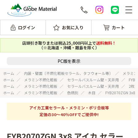
ログイン
お気に入り
カート
店頭引き取りまたは税込25,000円以上で
送料無料！
（※北海道・沖縄・離島を除く）
PC版を表示
ホーム
内装・壁面〔不燃化粧板セラール、タフウォール等〕
メラミン
ホーム
メラミン不燃化粧板
セラールバスルーム壁・天井用
FYB
ホーム
メラミン不燃化粧板
セラールバスルーム壁・天井用
2枚
ホーム
メラミン不燃化粧板
色柄別
木目
FYB2070ZGN 
アイカ工業セラール・メラミン・ポリ合板等
定価の30～40％OFFでご提供中!
FYB2070ZGN 3x8 アイカ セラー