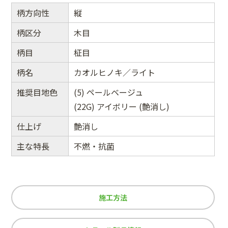
柄方向性
縦
柄区分
木目
柄目
柾目
柄名
カオルヒノキ／ライト
推奨目地色
(5) ペールベージュ
(22G) アイボリー (艶消し)
仕上げ
艶消し
主な特長
不燃・抗菌
施工方法