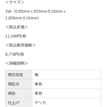
＜サイズ＞
3x6（0.95mmｘ935mm±10mmｘ
1,850mm±10mm）
＜税込定価＞
12,540円/枚
＜税込販売価格＞
8,778円/枚
＜詳細説明＞
柄方向性
無
柄区分
単色
柄目
単色
仕上げ
デリカ