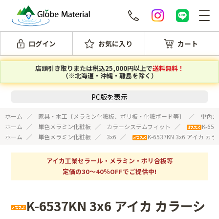
ログイン
お気に入り
カート
店頭引き取りまたは税込25,000円以上で
送料無料！
（※北海道・沖縄・離島を除く）
PC版を表示
ホーム
家具・木工〔メラミン化粧板、ポリ板・化粧ボード等〕
単色メ
ホーム
単色メラミン化粧板
カラーシステムフィット
K-6
ホーム
単色メラミン化粧板
3x6
K-6537KN 3x6 アイ
アイカ工業セラール・メラミン・ポリ合板等
定価の30～40％OFFでご提供中!
K-6537KN 3x6 アイカ カラーシ