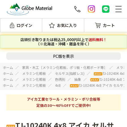
ログイン
お気に入り
カート
店頭引き取りまたは税込25,000円以上で
送料無料！
（※北海道・沖縄・離島を除く）
PC版を表示
ホーム
家具・木工〔メラミン化粧板、ポリ板・化粧ボード等〕
メラミ
ホーム
メラミン化粧板
セルサス(指紋レス)
TJ-10240K
ホーム
メラミン化粧板
色柄別
抽象
TJ-10240K 4
ホーム
メラミン化粧板
4x8
TJ-10240K 4x8 アイカ セ
アイカ工業セラール・メラミン・ポリ合板等
定価の30～40％OFFでご提供中!
TJ-10240K 4x8 アイカ セルサ