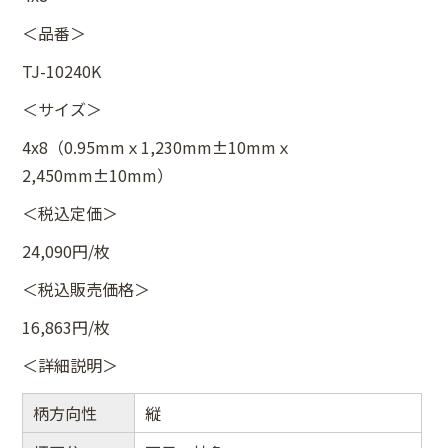
＜品番＞
TJ-10240K
＜サイズ＞
4x8（0.95mmｘ1,230mm±10mmｘ
2,450mm±10mm）
＜税込定価＞
24,090円/枚
＜税込販売価格＞
16,863円/枚
＜詳細説明＞
柄方向性
縦