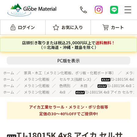
ログイン
お気に入り
カート
店頭引き取りまたは税込25,000円以上で
送料無料！
（※北海道・沖縄・離島を除く）
PC版を表示
ホーム
家具・木工〔メラミン化粧板、ポリ板・化粧ボード等〕
メラミ
ホーム
メラミン化粧板
セルサス(指紋レス)
TJ-18015K
ホーム
メラミン化粧板
色柄別
木目
TJ-18015K 4
ホーム
メラミン化粧板
4x8
TJ-18015K 4x8 アイカ セ
アイカ工業セラール・メラミン・ポリ合板等
定価の30～40％OFFでご提供中!
TJ-18015K 4x8 アイカ セルサ