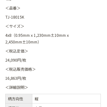
＜品番＞
TJ-18015K
＜サイズ＞
4x8（0.95mmｘ1,230mm±10mmｘ
2,450mm±10mm）
＜税込定価＞
24,090円/枚
＜税込販売価格＞
16,863円/枚
＜詳細説明＞
柄方向性
縦