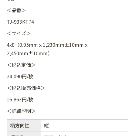
＜品番＞
TJ-933KT74
＜サイズ＞
4x8（0.95mmｘ1,230mm±10mmｘ
2,450mm±10mm）
＜税込定価＞
24,090円/枚
＜税込販売価格＞
16,863円/枚
＜詳細説明＞
柄方向性
縦