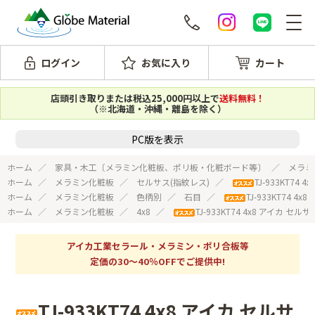
ログイン
お気に入り
カート
店頭引き取りまたは税込25,000円以上で
送料無料！
（※北海道・沖縄・離島を除く）
PC版を表示
ホーム
家具・木工〔メラミン化粧板、ポリ板・化粧ボード等〕
メラミ
ホーム
メラミン化粧板
セルサス(指紋レス)
TJ-933KT7
ホーム
メラミン化粧板
色柄別
石目
TJ-933KT74 
ホーム
メラミン化粧板
4x8
TJ-933KT74 4x8 アイカ 
アイカ工業セラール・メラミン・ポリ合板等
定価の30～40％OFFでご提供中!
TJ-933KT74 4x8 アイカ セルサ