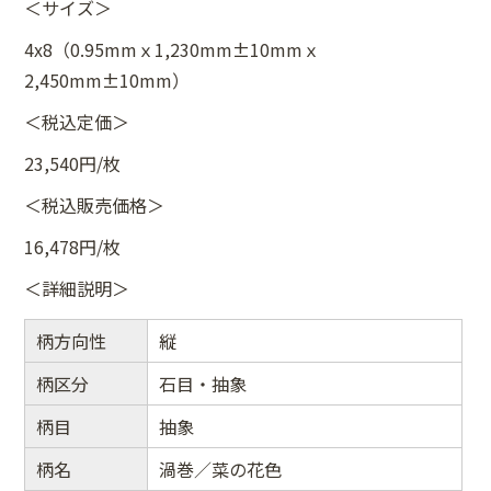
＜サイズ＞
4x8（0.95mmｘ1,230mm±10mmｘ
2,450mm±10mm）
＜税込定価＞
23,540円/枚
＜税込販売価格＞
16,478円/枚
＜詳細説明＞
柄方向性
縦
柄区分
石目・抽象
柄目
抽象
柄名
渦巻／菜の花色