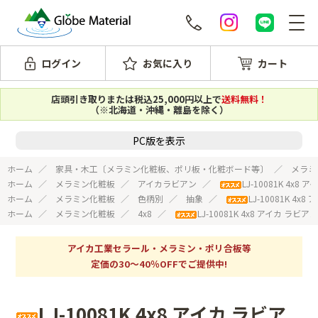
ログイン
お気に入り
カート
店頭引き取りまたは税込25,000円以上で
送料無料！
（※北海道・沖縄・離島を除く）
PC版を表示
ホーム
家具・木工〔メラミン化粧板、ポリ板・化粧ボード等〕
メラミ
ホーム
メラミン化粧板
アイカラビアン
LJ-10081K 4x
ホーム
メラミン化粧板
色柄別
抽象
LJ-10081K 4
ホーム
メラミン化粧板
4x8
LJ-10081K 4x8 アイカ ラビ
アイカ工業セラール・メラミン・ポリ合板等
定価の30～40％OFFでご提供中!
LJ-10081K 4x8 アイカ ラビア