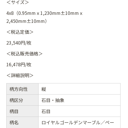
＜サイズ＞
4x8（0.95mmｘ1,230mm±10mmｘ
2,450mm±10mm）
＜税込定価＞
23,540円/枚
＜税込販売価格＞
16,478円/枚
＜詳細説明＞
柄方向性
縦
柄区分
石目・抽象
柄目
石目
柄名
ロイヤルゴールデンマーブル／ペー