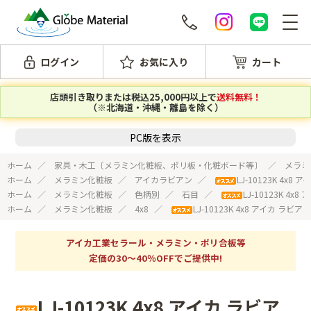
ログイン
お気に入り
カート
店頭引き取りまたは税込25,000円以上で
送料無料！
（※北海道・沖縄・離島を除く）
PC版を表示
ホーム
家具・木工〔メラミン化粧板、ポリ板・化粧ボード等〕
メラミ
ホーム
メラミン化粧板
アイカラビアン
LJ-10123K 4x
ホーム
メラミン化粧板
色柄別
石目
LJ-10123K 4
ホーム
メラミン化粧板
4x8
LJ-10123K 4x8 アイカ ラビ
アイカ工業セラール・メラミン・ポリ合板等
定価の30～40％OFFでご提供中!
LJ-10123K 4x8 アイカ ラビア