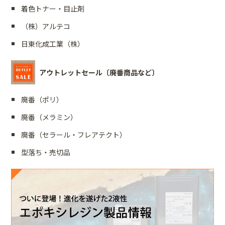
着色トナー・目止剤
（株）アルテコ
日東化成工業（株）
アウトレットセール〔廃番商品など〕
廃番（ポリ）
廃番（メラミン）
廃番（セラール・フレアテクト）
型落ち・売切品