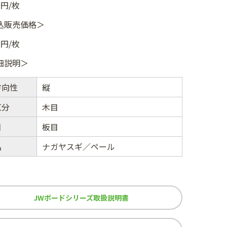
0円/枚
込販売価格＞
2円/枚
細説明＞
方向性
縦
区分
木目
目
板目
名
ナガヤスギ／ペール
JWボードシリーズ取扱説明書