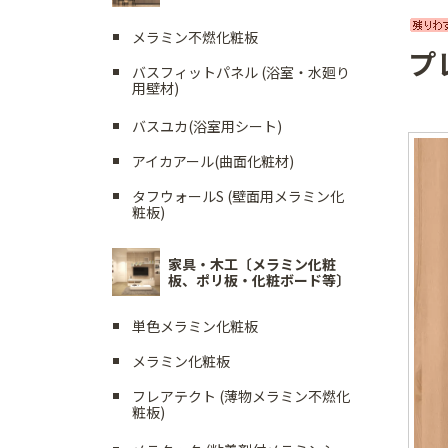
メラミン不燃化粧板
プ
バスフィットパネル (浴室・水廻り
用壁材)
バスユカ(浴室用シート)
アイカアール(曲面化粧材)
タフウォールS (壁面用メラミン化
粧板)
家具・木工〔メラミン化粧
板、ポリ板・化粧ボード等〕
単色メラミン化粧板
メラミン化粧板
フレアテクト (薄物メラミン不燃化
粧板)