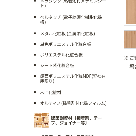
メラタック (粘着剤付メラミンシー
ト)
ベルタッチ (電子線硬化樹脂化粧
板)
メタル化粧板 (金属箔化粧板)
単色ポリエステル化粧合板
ポリエステル化粧合板
ご
シート系化粧合板
場
鏡面ポリエステル化粧MDF(弊社在
庫限り)
木口化粧材
オルティノ(粘着剤付化粧フィルム)
建築副資材〔接着剤、テー
プ、ジョイナー等〕