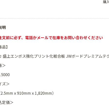
購
説明
注文前に必ず、電話かメールで在庫をお問い合わせください
番品】
カ 盛上エンボス強化プリント化粧合板 JWボードプレミアムテクスチャ
番＞
5000
イズ＞
（2.5mmｘ910mmｘ1,820mm）
込定価＞