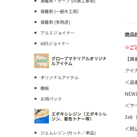
接着剤・テープ (内装工事用)
接着剤 (一般木工用)
接着剤 (多用途)
アルミジョイナー
商品
ABSジョイナー
※ご
【廃
グローブマテリアルオリジナ
ルアイテム
アイ
オリジナルアイテム
＜品
棚板
NEW1
お得パック
＜サ
エポキシレジン〔エポキシレ
3x6
ジン、着色トナー等〕
＜税
ジェムレジン (セット／単品)