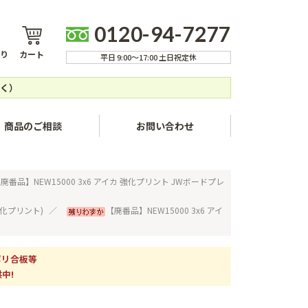
0120-94-7277
り
カート
平日 9:00～17:00 土日祝定休
く）
商品のご相談
お問い合わせ
ャンセルについて
廃番品】NEW15000 3x6 アイカ 強化プリント JWボードプレ
方法
強化プリント)
【廃番品】NEW15000 3x6 アイ
いて
ついて
ポリ合板等
中!
いて