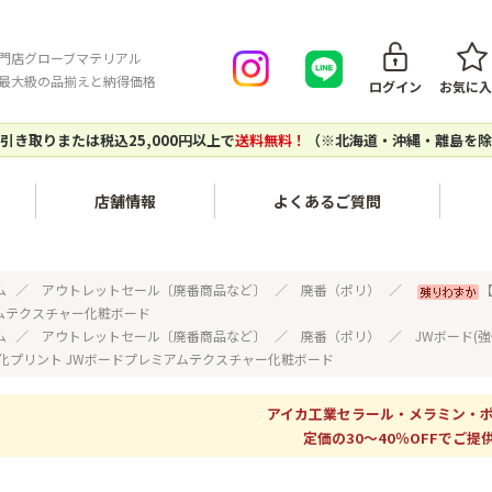
門店グローブマテリアル
最大級の品揃えと納得価格
ログイン
お気に入
引き取りまたは税込25,000円以上で
送料無料！
（※北海道・沖縄・離島を除
店舗情報
よくあるご質問
会員登録について
ご注文キ
内装・壁面〔不燃化粧板セラ
家具・木工〔メラミン化粧
ム
アウトレットセール〔廃番商品など〕
廃番（ポリ）
【
ール、タフウォール等〕
板、ポリ板・化粧ボード等〕
ムテクスチャー化粧ボード
ご注文の流れ
お支払い
ム
アウトレットセール〔廃番商品など〕
廃番（ポリ）
JWボード(
強化プリント JWボードプレミアムテクスチャー化粧ボード
建築副資材〔接着剤、テー
対応エリア
グローブマテリアルオリジナ
配送につ
プ、ジョイナー等〕
ルアイテム
個人宅・現場配送について
配送料に
アイカ工業セラール・メラミン・
定価の30～40％OFFでご提供
エポキシレジン〔エポキシレ
アウトレットセール〔廃番商
店頭引き取りについて
返品につ
ジン、着色トナー等〕
品など〕