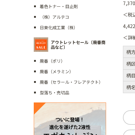
7,37
着色トナー・目止剤
＜税
（株）アルテコ
4,42
日東化成工業（株）
＜詳
アウトレットセール〔廃番商
品など〕
柄
廃番（ポリ）
柄
廃番（メラミン）
柄
廃番（セラール・フレアテクト）
柄
型落ち・売切品