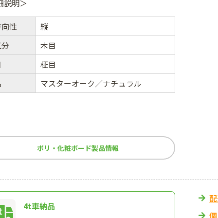
細説明＞
方向性
縦
区分
木目
目
柾目
名
マスターオーク／ナチュラル
ポリ・化粧ボード製品情報
配
4t車納品
個