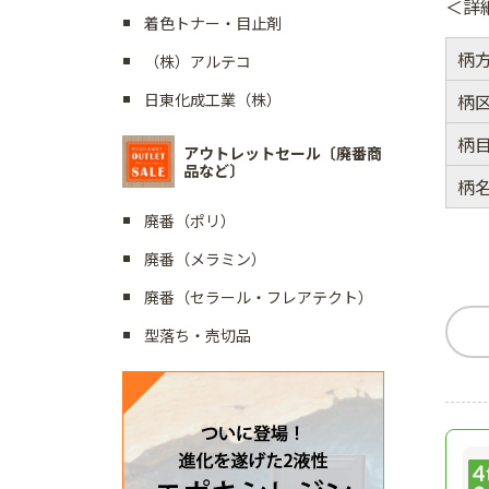
＜詳
着色トナー・目止剤
柄
（株）アルテコ
柄
日東化成工業（株）
柄
アウトレットセール〔廃番商
品など〕
柄
廃番（ポリ）
廃番（メラミン）
廃番（セラール・フレアテクト）
型落ち・売切品