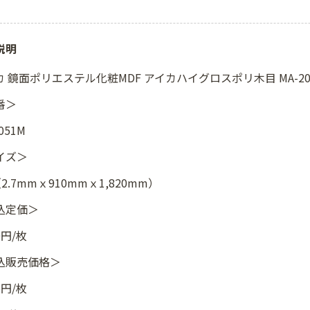
説明
 鏡面ポリエステル化粧MDF アイカハイグロスポリ木目 MA-2051
番＞
051M
イズ＞
（2.7mmｘ910mmｘ1,820mm）
込定価＞
0円/枚
込販売価格＞
5円/枚