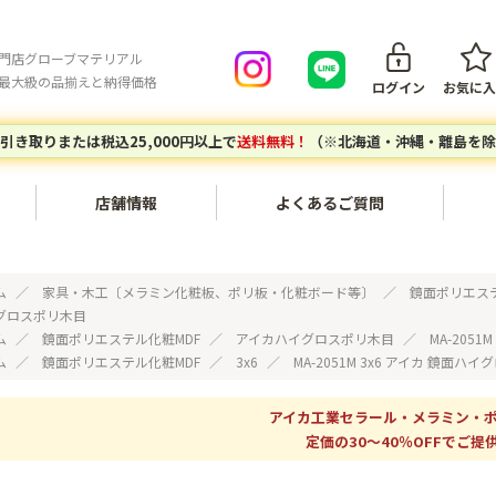
門店グローブマテリアル
最大級の品揃えと納得価格
ログイン
お気に入
引き取りまたは税込25,000円以上で
送料無料！
（※北海道・沖縄・離島を除
店舗情報
よくあるご質問
会員登録について
ご注文キ
内装・壁面〔不燃化粧板セラ
家具・木工〔メラミン化粧
ム
家具・木工〔メラミン化粧板、ポリ板・化粧ボード等〕
鏡面ポリエステ
ール、タフウォール等〕
板、ポリ板・化粧ボード等〕
グロスポリ木目
ご注文の流れ
お支払い
ム
鏡面ポリエステル化粧MDF
アイカハイグロスポリ木目
MA-205
ム
鏡面ポリエステル化粧MDF
3x6
MA-2051M 3x6 アイカ 鏡面ハ
建築副資材〔接着剤、テー
対応エリア
グローブマテリアルオリジナ
配送につ
プ、ジョイナー等〕
ルアイテム
個人宅・現場配送について
配送料に
アイカ工業セラール・メラミン・
定価の30～40％OFFでご提供
エポキシレジン〔エポキシレ
アウトレットセール〔廃番商
店頭引き取りについて
返品につ
ジン、着色トナー等〕
品など〕