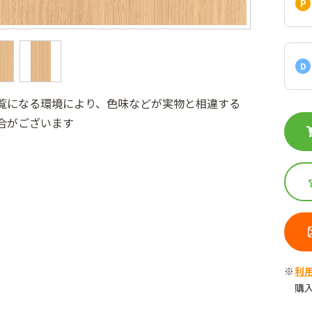
D
覧になる環境により、色味などが実物と相違する
合がございます
利
購