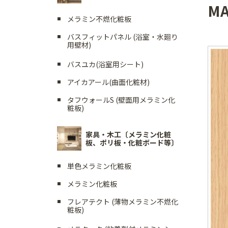
M
メラミン不燃化粧板
バスフィットパネル (浴室・水廻り
用壁材)
バスユカ(浴室用シート)
アイカアール(曲面化粧材)
タフウォールS (壁面用メラミン化
粧板)
家具・木工〔メラミン化粧
板、ポリ板・化粧ボード等〕
単色メラミン化粧板
メラミン化粧板
フレアテクト (薄物メラミン不燃化
粧板)