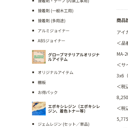
接着剤・テープ (内装工事用)
接着剤 (一般木工用)
商品
接着剤 (多用途)
アルミジョイナー
アイカ
ABSジョイナー
＜品
MA-2
グローブマテリアルオリジナ
ルアイテム
＜サ
オリジナルアイテム
3x6
棚板
＜税
お得パック
8,25
エポキシレジン〔エポキシレ
＜税
ジン、着色トナー等〕
5,77
ジェムレジン (セット／単品)