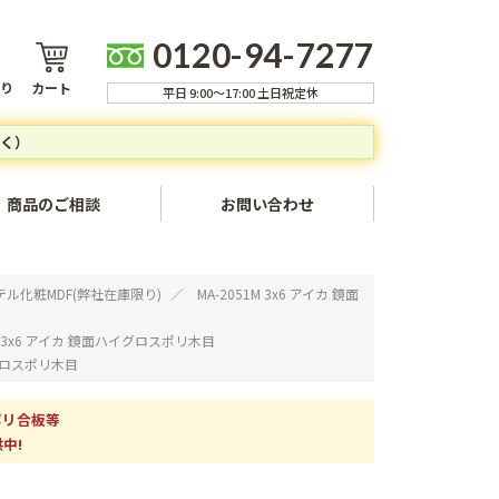
0120-94-7277
り
カート
平日 9:00～17:00 土日祝定休
く）
商品のご相談
お問い合わせ
ャンセルについて
ル化粧MDF(弊社在庫限り)
MA-2051M 3x6 アイカ 鏡面
方法
1M 3x6 アイカ 鏡面ハイグロスポリ木目
イグロスポリ木目
いて
ついて
ポリ合板等
中!
いて