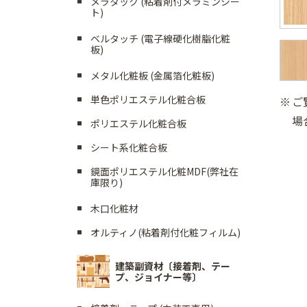
メラタック (粘着剤付メラミンシー
ト)
ベルタッチ (電子線硬化樹脂化粧
板)
メタル化粧板 (金属箔化粧板)
単色ポリエステル化粧合板
ご
場
ポリエステル化粧合板
シート系化粧合板
鏡面ポリエステル化粧MDF(弊社在
庫限り)
木口化粧材
オルティノ(粘着剤付化粧フィルム)
建築副資材〔接着剤、テー
プ、ジョイナー等〕