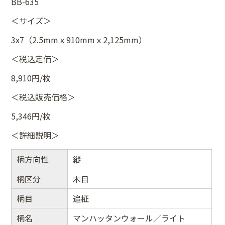
BB-635
＜サイズ＞
3x7（2.5mmｘ910mmｘ2,125mm）
＜税込定価＞
8,910円/枚
＜税込販売価格＞
5,346円/枚
＜詳細説明＞
柄方向性
縦
柄区分
木目
柄目
追柾
柄名
マンハッタンウォール／ライト