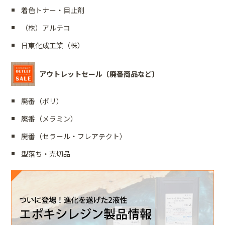
着色トナー・目止剤
（株）アルテコ
日東化成工業（株）
アウトレットセール〔廃番商品など〕
廃番（ポリ）
廃番（メラミン）
廃番（セラール・フレアテクト）
型落ち・売切品