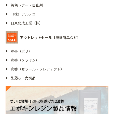
着色トナー・目止剤
（株）アルテコ
日東化成工業（株）
アウトレットセール〔廃番商品など〕
廃番（ポリ）
廃番（メラミン）
廃番（セラール・フレアテクト）
型落ち・売切品