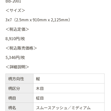
BB-2001
＜サイズ＞
3x7（2.5mmｘ910mmｘ2,125mm）
＜税込定価＞
8,910円/枚
＜税込販売価格＞
5,346円/枚
＜詳細説明＞
柄方向性
縦
柄区分
木目
柄目
柾目
柄名
スムースアッシュ／ミディアム