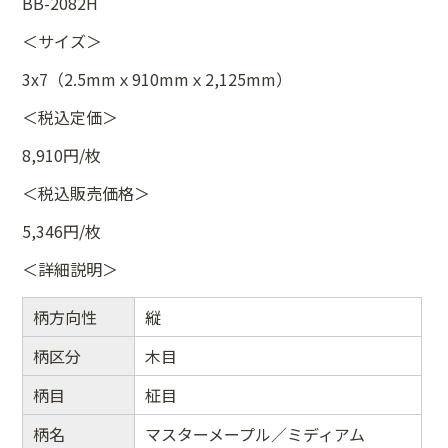
BB-2082H
＜サイズ＞
3x7（2.5mmｘ910mmｘ2,125mm）
＜税込定価＞
8,910円/枚
＜税込販売価格＞
5,346円/枚
＜詳細説明＞
柄方向性
縦
柄区分
木目
柄目
柾目
柄名
マスターメープル／ミディアム