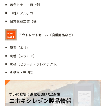
着色トナー・目止剤
（株）アルテコ
日東化成工業（株）
アウトレットセール〔廃番商品など〕
廃番（ポリ）
廃番（メラミン）
廃番（セラール・フレアテクト）
型落ち・売切品