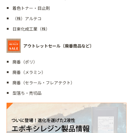
着色トナー・目止剤
（株）アルテコ
日東化成工業（株）
アウトレットセール〔廃番商品など〕
廃番（ポリ）
廃番（メラミン）
廃番（セラール・フレアテクト）
型落ち・売切品