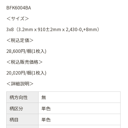
BFK6004BA
＜サイズ＞
3x8（3.2mmｘ910±2mmｘ2,430-0,+8mm）
＜税込定価＞
28,600円/梱(1枚入)
＜税込販売価格＞
20,020円/梱(1枚入)
＜詳細説明＞
柄方向性
無
柄区分
単色
柄目
単色