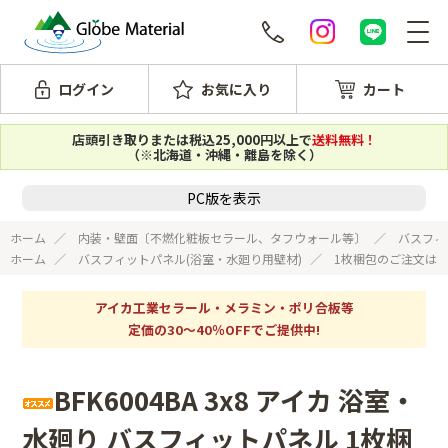
ログイン
お気に入り
カート
店頭引き取りまたは税込25,000円以上で
送料無料！
（※北海道・沖縄・離島を除く）
PC版を表示
ホーム
内装・壁面〔不燃化粧板セラール、タフウォール等〕
バスフィ
ホーム
バスフィットパネル(浴室・水廻り用壁材)
1枚梱包のご注文は
アイカ工業セラール・メラミン・ポリ合板等
定価の30～40％OFFでご提供中!
BFK6004BA 3x8 アイカ 浴室・
水廻り バスフィットパネル 1枚梱