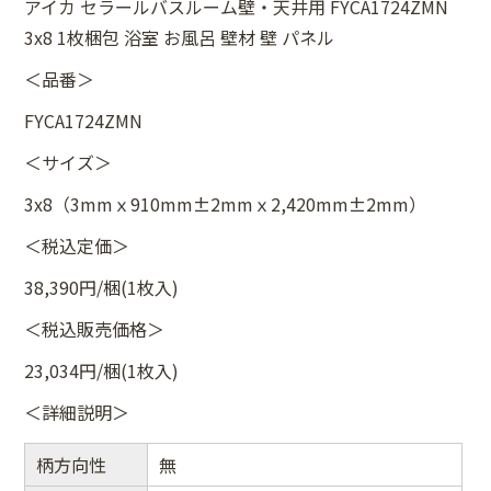
アイカ セラールバスルーム壁・天井用 FYCA1724ZMN
3x8 1枚梱包 浴室 お風呂 壁材 壁 パネル
＜品番＞
FYCA1724ZMN
＜サイズ＞
3x8（3mmｘ910mm±2mmｘ2,420mm±2mm）
＜税込定価＞
38,390円/梱(1枚入)
＜税込販売価格＞
23,034円/梱(1枚入)
＜詳細説明＞
柄方向性
無