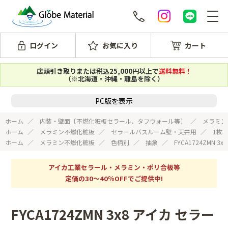
ログイン
お気に入り
カート
店頭引き取りまたは税込25,000円以上で
送料無料！
（※北海道・沖縄・離島を除く）
PC版を表示
ホーム
内装・壁面〔不燃化粧板セラール、タフウォール等〕
メラミン
ホーム
メラミン不燃化粧板
セラールバスルーム壁・天井用
1枚
ホーム
メラミン不燃化粧板
色柄別
抽象
FYCA1724ZMN
アイカ工業セラール・メラミン・ポリ合板等
定価の30～40％OFFでご提供中!
FYCA1724ZMN 3x8 アイカ セラー