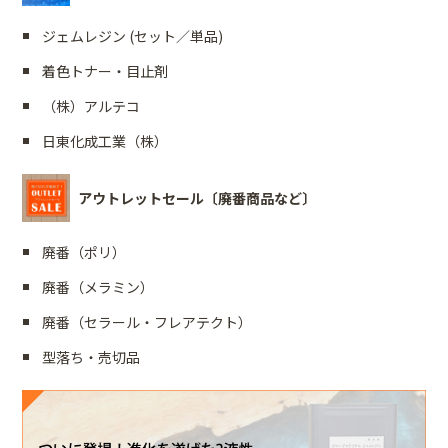
ジェムレジン (セット／単品)
着色トナー・目止剤
（株）アルテコ
日東化成工業（株）
アウトレットセール〔廃番商品など〕
廃番（ポリ）
廃番（メラミン）
廃番（セラール・フレアテクト）
型落ち・売切品