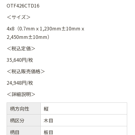
OTF426CTD16
＜サイズ＞
4x8（0.7mmｘ1,230mm±10mmｘ
2,450mm±10mm）
＜税込定価＞
35,640円/枚
＜税込販売価格＞
24,948円/枚
＜詳細説明＞
柄方向性
縦
柄区分
木目
柄目
板目