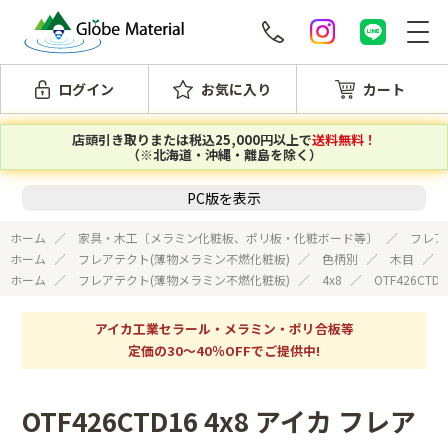
ログイン
お気に入り
カート
店頭引き取りまたは税込25,000円以上で
送料無料！
（※北海道・沖縄・離島を除く）
PC版を表示
ホーム
家具・木工〔メラミン化粧板、ポリ板・化粧ボード等〕
フレア
ホーム
フレアテクト(薄物メラミン不燃化粧板)
色柄別
木目
ホーム
フレアテクト(薄物メラミン不燃化粧板)
4x8
OTF426CT
アイカ工業セラール・メラミン・ポリ合板等
定価の30～40％OFFでご提供中!
OTF426CTD16 4x8 アイカ フレア