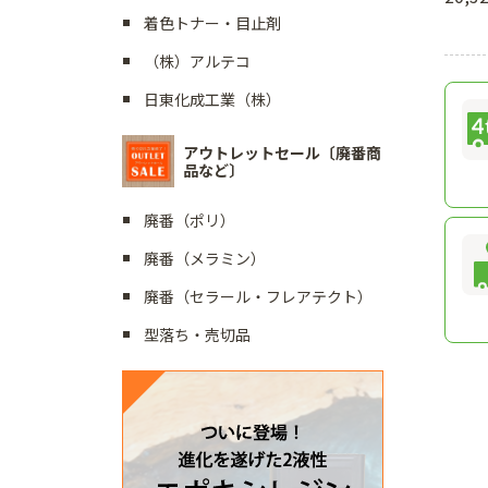
着色トナー・目止剤
（株）アルテコ
日東化成工業（株）
アウトレットセール〔廃番商
品など〕
廃番（ポリ）
廃番（メラミン）
廃番（セラール・フレアテクト）
型落ち・売切品