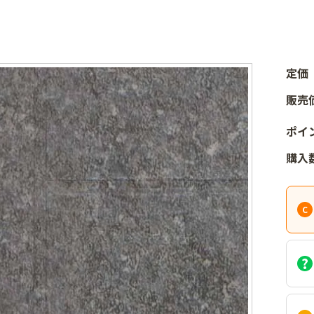
】
定価
販売
ポイ
購入