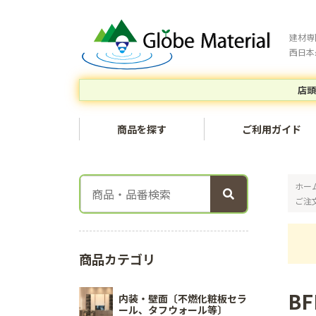
建材専
西日本
店頭
商品を探す
ご利用ガイド
ホー
ご注
商品カテゴリ
B
内装・壁面〔不燃化粧板セラ
ール、タフウォール等〕