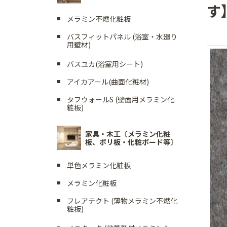
す
メラミン不燃化粧板
バスフィットパネル (浴室・水廻り
用壁材)
バスユカ(浴室用シート)
アイカアール(曲面化粧材)
タフウォールS (壁面用メラミン化
粧板)
家具・木工〔メラミン化粧
板、ポリ板・化粧ボード等〕
単色メラミン化粧板
メラミン化粧板
フレアテクト (薄物メラミン不燃化
粧板)