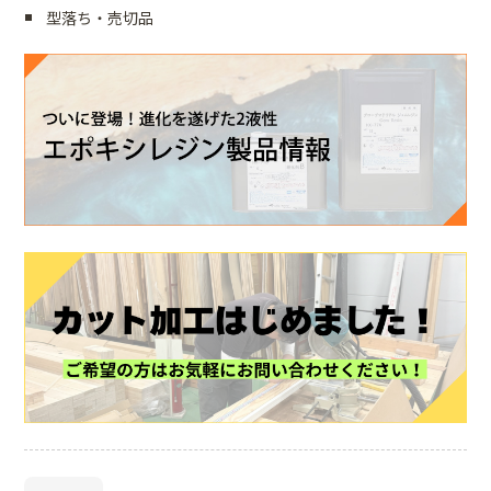
型落ち・売切品