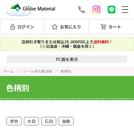
ログイン
お気に入り
カート
店頭引き取りまたは税込25,000円以上で
送料無料！
（※北海道・沖縄・離島を除く）
PC版を表示
ホーム
シート系化粧合板
色柄別
色柄別
単色
木目
石目
抽象