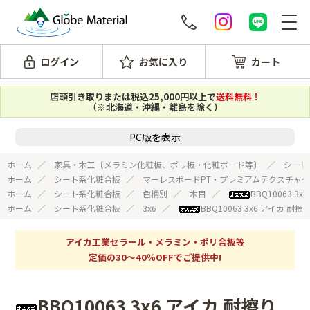
ログイン
お気に入り
カート
店頭引き取りまたは税込25,000円以上で
送料無料！
（※北海道・沖縄・離島を除く）
PC版を表示
ホーム
家具・木工〔メラミン化粧板、ポリ板・化粧ボード等〕
シート
ホーム
シート系化粧合板
マーレスボードPT・プレミアムテクスチャー
ホーム
シート系化粧合板
色柄別
木目
BBQ10063
ホーム
シート系化粧合板
3x6
BBQ10063 3x6 アイ
アイカ工業セラール・メラミン・ポリ合板等
定価の30～40％OFFでご提供中!
BBQ10063 3x6 アイカ 耐擦り