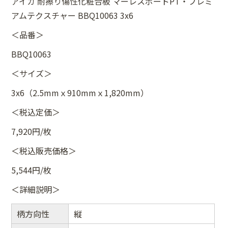
アイカ 耐擦り傷性化粧合板 マーレスボードPT・プレミ
アムテクスチャー BBQ10063 3x6
＜品番＞
BBQ10063
＜サイズ＞
3x6（2.5mmｘ910mmｘ1,820mm）
＜税込定価＞
7,920円/枚
＜税込販売価格＞
5,544円/枚
＜詳細説明＞
柄方向性
縦