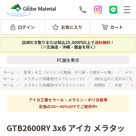
ログイン
お気に入り
カート
店頭引き取りまたは税込25,000円以上で
送料無料！
（※北海道・沖縄・離島を除く）
PC版を表示
ホーム
家具・木工〔メラミン化粧板、ポリ板・化粧ボード等〕
メラタ
ホーム
メラタック(粘着剤付メラミンシート)
2枚以上のご注文はこち
ホーム
メラタック(粘着剤付メラミンシート)
色柄別
木目
G
アイカ工業セラール・メラミン・ポリ合板等
定価の30～40％OFFでご提供中!
GTB2600RY 3x6 アイカ メラタッ