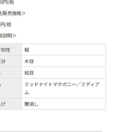
40円/枚
込販売価格＞
8円/枚
細説明＞
方向性
縦
区分
木目
目
柾目
名
ミッドナイトマホガニー／ミディア
ム
上げ
艶消し