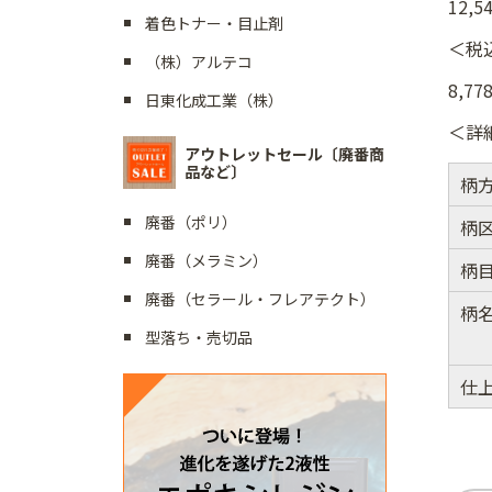
12,5
着色トナー・目止剤
＜税
（株）アルテコ
8,77
日東化成工業（株）
＜詳
アウトレットセール〔廃番商
品など〕
柄
廃番（ポリ）
柄
廃番（メラミン）
柄
廃番（セラール・フレアテクト）
柄
型落ち・売切品
仕