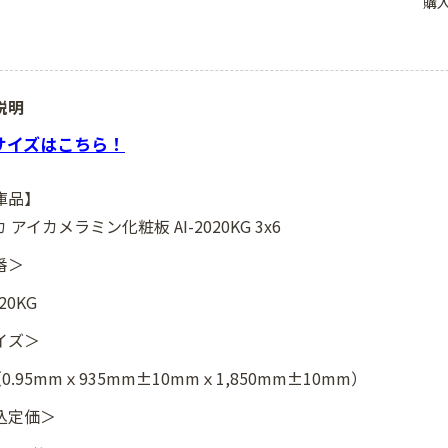
購
説明
8サイズはこちら！
庫品】
 アイカメラミン化粧板 AI-2020KG 3x6
番＞
020KG
イズ＞
（0.95mmｘ935mm±10mmｘ1,850mm±10mm）
込定価＞