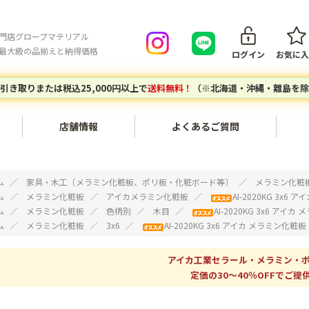
門店グローブマテリアル
最大級の品揃えと納得価格
ログイン
お気に入
引き取りまたは税込25,000円以上で
送料無料！
（※北海道・沖縄・離島を除
店舗情報
よくあるご質問
会員登録について
ご注文キ
内装・壁面〔不燃化粧板セラ
家具・木工〔メラミン化粧
ム
家具・木工〔メラミン化粧板、ポリ板・化粧ボード等〕
メラミン化粧
ール、タフウォール等〕
板、ポリ板・化粧ボード等〕
ム
メラミン化粧板
アイカメラミン化粧板
AI-2020KG 3x6
ご注文の流れ
お支払い
ム
メラミン化粧板
色柄別
木目
AI-2020KG 3x6 アイ
ム
メラミン化粧板
3x6
AI-2020KG 3x6 アイカ メラミン化粧板
建築副資材〔接着剤、テー
対応エリア
グローブマテリアルオリジナ
配送につ
プ、ジョイナー等〕
ルアイテム
個人宅・現場配送について
配送料に
アイカ工業セラール・メラミン・
定価の30～40％OFFでご提供
エポキシレジン〔エポキシレ
アウトレットセール〔廃番商
店頭引き取りについて
返品につ
ジン、着色トナー等〕
品など〕