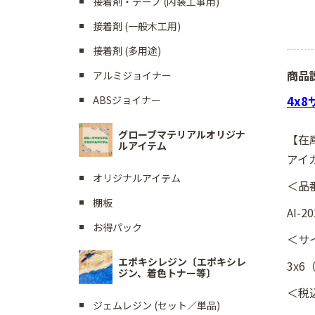
接着剤・テープ (内装工事用)
接着剤 (一般木工用)
接着剤 (多用途)
商品
アルミジョイナー
4x
ABSジョイナー
グローブマテリアルオリジナ
【在
ルアイテム
アイカ
オリジナルアイテム
＜品
棚板
AI-2
お得パック
＜サ
エポキシレジン〔エポキシレ
3x6
ジン、着色トナー等〕
＜税
ジェムレジン (セット／単品)