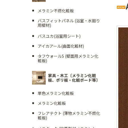
メラミン不燃化粧板
バスフィットパネル (浴室・水廻り
用壁材)
バスユカ(浴室用シート)
アイカアール(曲面化粧材)
タフウォールS (壁面用メラミン化
粧板)
家具・木工〔メラミン化粧
板、ポリ板・化粧ボード等〕
単色メラミン化粧板
メラミン化粧板
フレアテクト (薄物メラミン不燃化
粧板)