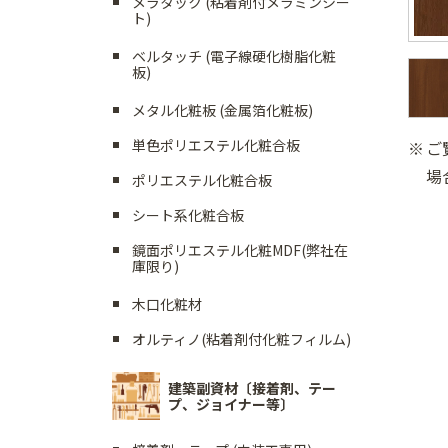
メラタック (粘着剤付メラミンシー
ト)
ベルタッチ (電子線硬化樹脂化粧
板)
メタル化粧板 (金属箔化粧板)
単色ポリエステル化粧合板
ご
場
ポリエステル化粧合板
シート系化粧合板
鏡面ポリエステル化粧MDF(弊社在
庫限り)
木口化粧材
オルティノ(粘着剤付化粧フィルム)
建築副資材〔接着剤、テー
プ、ジョイナー等〕