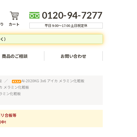
0120-94-7277
り
カート
平日 9:00～17:00 土日祝定休
く）
商品のご相談
お問い合わせ
ャンセルについて
板
AI-2020KG 3x6 アイカ メラミン化粧板
 アイカ メラミン化粧板
方法
カ メラミン化粧板
いて
ついて
ポリ合板等
中!
いて